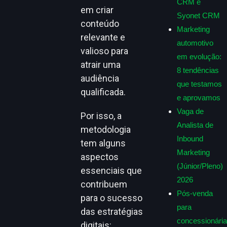
CRM e
em criar
Syonet CRM
conteúdo
Marketing
relevante e
automotivo
valioso para
em evolução:
atrair uma
8 tendências
audiência
que testamos
qualificada.
e aprovamos
Vaga de
Por isso, a
Analista de
metodologia
Inbound
tem alguns
Marketing
aspectos
(Júnior/Pleno)
essenciais que
2026
contribuem
Pós-venda
para o sucesso
para
das estratégias
concessionária
digitais: