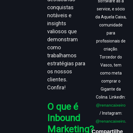
software as a
conquistas
service, e sócio
notáveis e
da Aquela Caixa,
insights
comunidade
valiosos que
para
demonstram
profissionais de
como
criação.
trabalhamos
Torcedor do
estratégias para
Vasco, tem
os nossos
como meta
clientes.
comprar o
Confira!
Gigante da
Colina. LinkedIn:
O que é
@renancaixeiro
/ Instagram:
Inbound
@renancaixeiro
.
Marketing?
Compartilhe