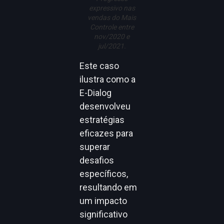
expressivo nas
vendas do Mais
Controle entre
nov/2020 e
jul/2021.
Este caso
ilustra como a
E-Dialog
desenvolveu
estratégias
eficazes para
superar
desafios
específicos,
resultando em
um impacto
significativo