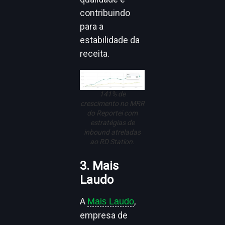
contribuindo
para a
estabilidade da
receita.
141% de
crescimento no MRR
do Reportei com
estratégias de
inbound atreladas
ao RD Station.
3. Mais
Laudo
A
,
Mais Laudo
empresa de