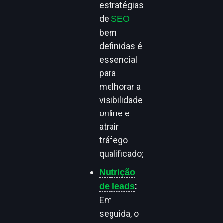
estratégias
de
SEO
bem
definidas é
essencial
para
melhorar a
visibilidade
online e
atrair
tráfego
qualificado;
Nutrição
:
de leads
Em
seguida, o