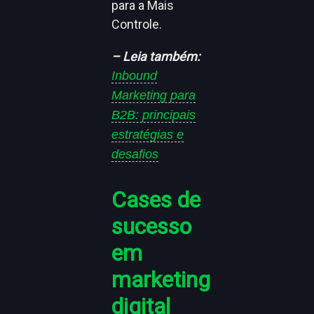
para a Mais
Controle.
– Leia também:
Inbound
Marketing para
B2B: principais
estratégias e
desafios
Cases de
sucesso
em
marketing
digital