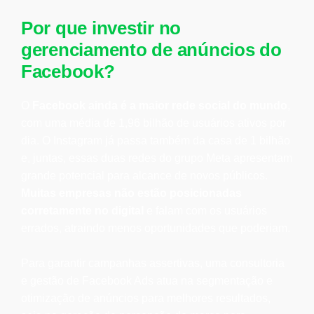
Por que investir no
gerenciamento de anúncios do
Facebook?
O
Facebook ainda é a maior rede social do mundo
,
com uma média de 1,96 bilhão de usuários ativos por
dia. O Instagram já passa também da casa de 1 bilhão
e, juntas, essas duas redes do grupo Meta apresentam
grande potencial para alcance de novos públicos.
Muitas empresas não estão posicionadas
corretamente no digital
e falam com os usuários
errados, atraindo menos oportunidades que poderiam.
Para garantir campanhas assertivas, uma consultoria
e gestão de Facebook Ads atua na segmentação e
otimização de anúncios para melhores resultados,