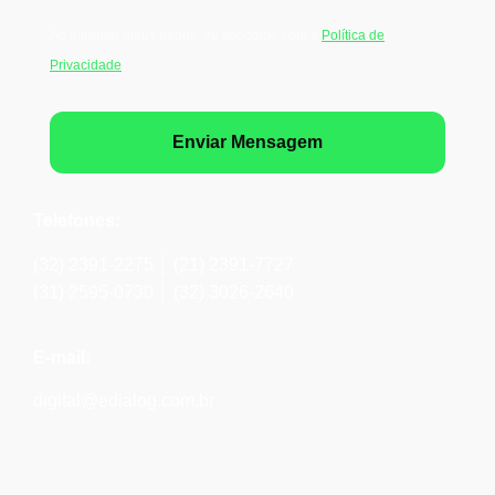
Ao informar meus dados, eu concordo com a
Política de
Privacidade
.
Enviar Mensagem
Telefones:
(32) 2391-2275 │ (21) 2391-7727
(31) 2595-0730 │ (32) 3026-2640
E-mail:
digital@edialog.com.br