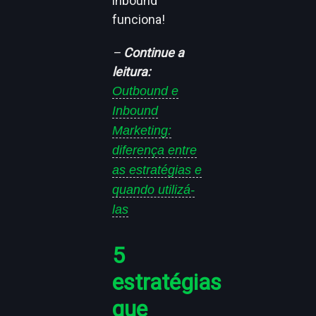
inbound
funciona!
–
Continue a
leitura:
Outbound e
Inbound
Marketing:
diferença entre
as estratégias e
quando utilizá-
las
5
estratégias
que