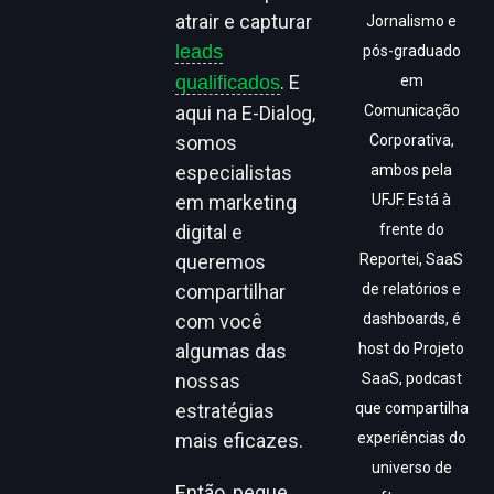
atrair e capturar
Jornalismo e
leads
pós-graduado
. E
qualificados
em
aqui na E-Dialog,
Comunicação
somos
Corporativa,
especialistas
ambos pela
em marketing
UFJF. Está à
digital e
frente do
queremos
Reportei, SaaS
compartilhar
de relatórios e
com você
dashboards, é
algumas das
host do Projeto
nossas
SaaS, podcast
estratégias
que compartilha
mais eficazes.
experiências do
universo de
Então, pegue