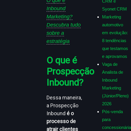
O que é
CRM e
Inbound
Syonet CRM
Marketing?
Marketing
Descubra tudo
automotivo
sobre a
em evolução:
8 tendências
estratégia
que testamos
e aprovamos
O que é
Vaga de
Prospecção
Analista de
Inbound?
Inbound
Marketing
(Júnior/Pleno)
Dessa maneira,
2026
a Prospecção
Pós-venda
Inbound
é o
para
processo de
concessionária
atrair clientes