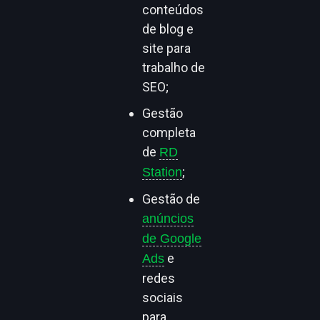
conteúdos
de blog e
site para
trabalho de
SEO;
Gestão
completa
de
RD
;
Station
Gestão de
anúncios
de Google
e
Ads
redes
sociais
para