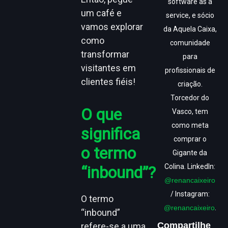
software as a
um café e
service, e sócio
vamos explorar
da Aquela Caixa,
como
comunidade
transformar
para
visitantes em
profissionais de
clientes fiéis!
criação.
Torcedor do
O que
Vasco, tem
como meta
significa
comprar o
o termo
Gigante da
Colina. LinkedIn:
“inbound”?
@renancaixeiro
/ Instagram:
O termo
@renancaixeiro
.
“inbound”
Compartilhe
refere-se a uma