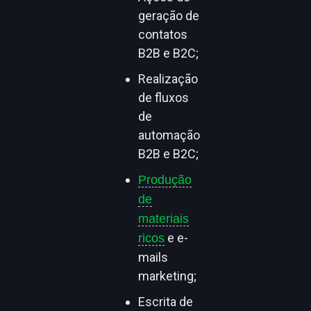
geração de
contatos
B2B e B2C;
Realização
de fluxos
de
automação
B2B e B2C;
Produção
de
materiais
e e-
ricos
mails
marketing;
Escrita de