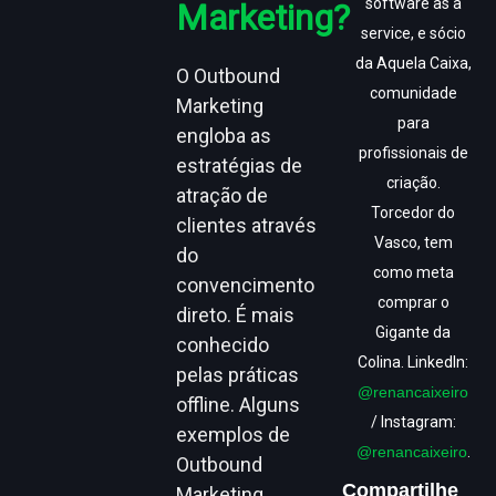
software as a
Marketing?
service, e sócio
da Aquela Caixa,
O Outbound
comunidade
Marketing
para
engloba as
profissionais de
estratégias de
criação.
atração de
Torcedor do
clientes através
Vasco, tem
do
como meta
convencimento
comprar o
direto. É mais
Gigante da
conhecido
Colina. LinkedIn:
pelas práticas
@renancaixeiro
offline. Alguns
/ Instagram:
exemplos de
@renancaixeiro
.
Outbound
Compartilhe
Marketing