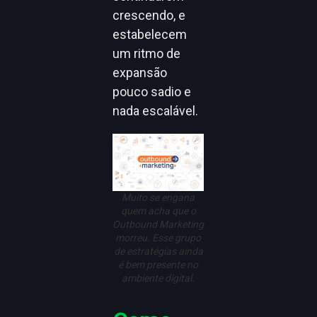
crescendo, e
estabelecem
um ritmo de
expansão
pouco sadio e
nada escalável.
Muito se engana
quem acha que o
Outbound Marketing
morreu. Esse grupo
de estratégias ainda
é bem presente no
ambiente digital.