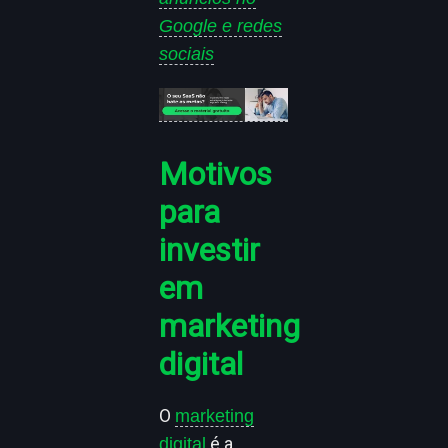
Google e redes
sociais
Motivos
para
investir
em
marketing
digital
O
marketing
é a
digital