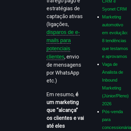
tráfego pago e
CRM e
estratégias de
Syonet CRM
captação ativas
Marketing
(ligações,
automotivo
disparos de e-
em evolução:
mails para
8 tendências
potenciais
que testamos
, envio
clientes
e aprovamos
de mensagens
Vaga de
por WhatsApp
Analista de
etc.)
Inbound
Marketing
Em resumo,
é
(Júnior/Pleno)
um marketing
2026
que “alcança”
Pós-venda
os clientes e vai
para
até eles
concessionária