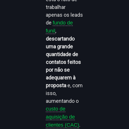
trabalhar
apenas os leads
de
fundo de
,
funil
descartando
uma grande
quantidade de
contatos feitos
por não se
adequarem à
proposta
e, com
isso,
aumentando o
custo de
aquisição de
.
clientes (CAC)