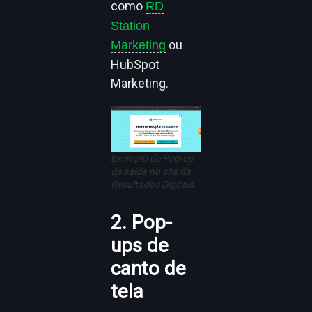
como
RD
Station
ou
Marketing
HubSpot
Marketing.
Exemplo de Pop-up
de saída no site da
Resultados Digitais.
2. Pop-
ups de
canto de
tela