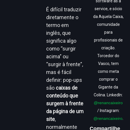
software as a
É difícil traduzir
service, e sócio
diretamente o
da Aquela Caixa,
termo em
comunidade
inglês, que
para
significa algo
profissionais de
como “surgir
criação.
acima” ou
Torcedor do
“surgir à frente”,
Vasco, tem
mas é fácil
como meta
definir: pop-ups
comprar o
são
caixas de
Gigante da
conteúdo que
Colina. LinkedIn:
surgem à frente
@renancaixeiro
da página de um
/ Instagram:
site
,
@renancaixeiro
.
normalmente
Compartilhe