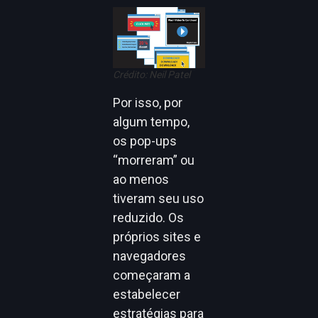
Crédito: Neil Patel
Por isso, por
algum tempo,
os pop-ups
“morreram” ou
ao menos
tiveram seu uso
reduzido. Os
próprios sites e
navegadores
começaram a
estabelecer
estratégias para