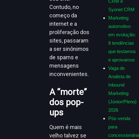
CRM e
Contudo, no
Syonet CRM
começo da
Marketing
internet e a
automotivo
proliferação dos
em evolução:
sites, passaram
8 tendências
a ser sinônimos
que testamos
de spams e
e aprovamos
mensagens
Vaga de
inconvenientes.
Analista de
Inbound
A “morte”
Marketing
dos pop-
(Júnior/Pleno)
ups
2026
Pós-venda
Quem é mais
para
velho talvez se
concessionária