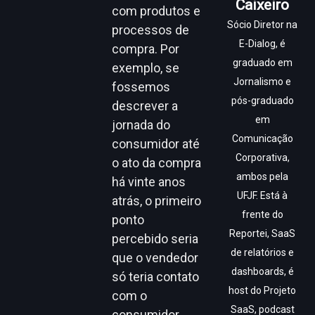
Caixeiro
com produtos e
Sócio Diretor na
processos de
E-Dialog, é
compra. Por
graduado em
exemplo, se
Jornalismo e
fossemos
pós-graduado
descrever a
em
jornada do
Comunicação
consumidor até
Corporativa,
o ato da compra
ambos pela
há vinte anos
UFJF. Está à
atrás, o primeiro
frente do
ponto
Reportei, SaaS
percebido seria
de relatórios e
que o vendedor
dashboards, é
só teria contato
host do Projeto
com o
SaaS, podcast
consumidor