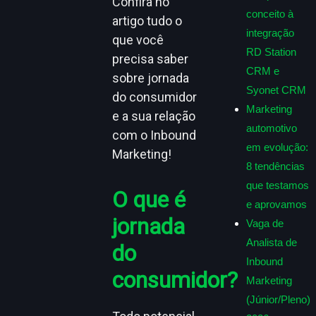
Confira no
conceito à
artigo tudo o
integração
que você
RD Station
precisa saber
CRM e
sobre jornada
Syonet CRM
do consumidor
Marketing
e a sua relação
automotivo
com o Inbound
em evolução:
Marketing!
8 tendências
que testamos
O que é
e aprovamos
jornada
Vaga de
Analista de
do
Inbound
consumidor?
Marketing
(Júnior/Pleno)