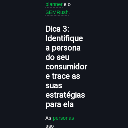
e o
planner
.
SEMRush
Dica 3:
Identifique
a persona
do seu
consumidor
e trace as
suas
estratégias
para ela
As
personas
são