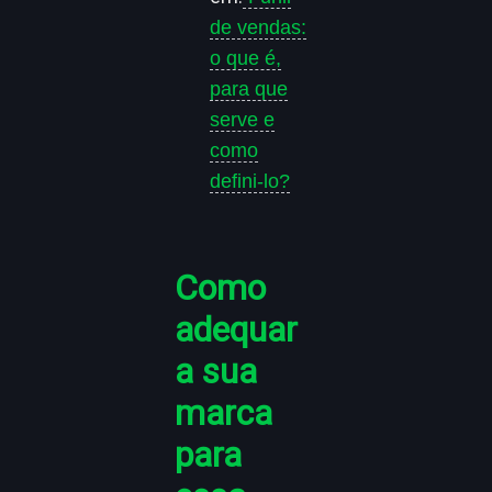
de vendas:
o que é,
para que
serve e
como
defini-lo?
Como
adequar
a sua
marca
para