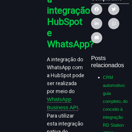
integração
HubSpot
e
WhatsApp?
Posts
A integração do
relacionados
WhatsApp com
a HubSpot pode
CRM
ser realizada
automotivo:
por meio do
guia
WhatsApp
completo, do
.
Business API
conceito à
Para utilizar
integração
esta integração
RD Station
nativa do