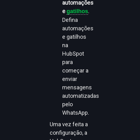
automações
e
.
gatilhos
Defina
automações
e gatilhos
na
HubSpot
para
começar a
enviar
mensagens
automatizadas
pelo
WhatsApp.
Uma vez feita a
configuração, a