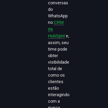
conversas
do
WhatsApp
no
CRM
da
e,
HubSpot
assim, seu
time pode
obter
visibilidade
total de
como os
clientes
estão
interagindo
com a
marca.