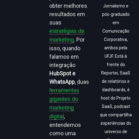
obter melhores
Jornalismo e
resultados em
pós-graduado
suas
em
estratégias de
Comunicação
. Por
marketing
Corporativa,
isso, quando
ambos pela
falamos em
UFJF. Está à
integração
frente do
HubSpot e
Reportei, SaaS
WhatsApp
, duas
de relatórios e
ferramentas
dashboards, é
host do Projeto
gigantes do
SaaS, podcast
marketing
que compartilha
,
digital
experiências do
entendemos
universo de
como uma