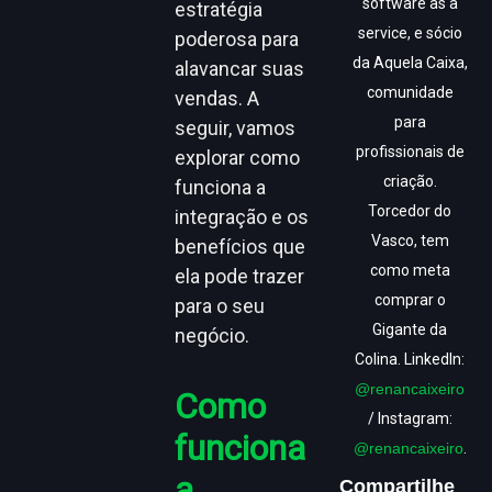
software as a
estratégia
service, e sócio
poderosa para
da Aquela Caixa,
alavancar suas
comunidade
vendas. A
para
seguir, vamos
profissionais de
explorar como
criação.
funciona a
Torcedor do
integração e os
Vasco, tem
benefícios que
como meta
ela pode trazer
comprar o
para o seu
Gigante da
negócio.
Colina. LinkedIn:
@renancaixeiro
Como
/ Instagram:
funciona
@renancaixeiro
.
a
Compartilhe