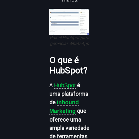
Painel HubSpot para
gerenciar WhatsApp
O que é
HubSpot?
A
é
HubSpot
uma plataforma
de
Inbound
que
Marketing
oferece uma
ampla variedade
de ferramentas