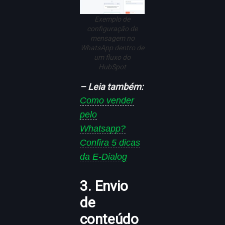
Exemplo de
configuração de
mensagem no
WhatsApp dentro de
um fluxo do
HubSpot
– Leia também:
Como vender
pelo
Whatsapp?
Confira 5 dicas
da E-Dialog
3. Envio
de
conteúdo