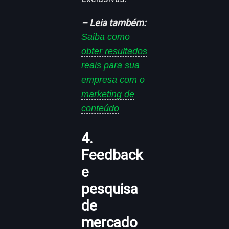
– Leia também:
Saiba como
obter resultados
reais para sua
empresa com o
marketing de
conteúdo
4.
Feedback
e
pesquisa
de
mercado