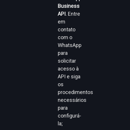
Business
API
. Entre
em
contato
com o
WhatsApp
para
solicitar
acesso à
API e siga
os
procedimentos
necessários
para
configurá-
la;