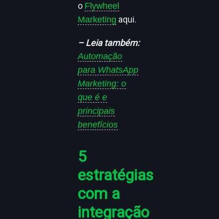
o
Flywheel
aqui.
Marketing
– Leia também:
Automação
para WhatsApp
Marketing: o
que é e
principais
benefícios
5
estratégias
com a
integração