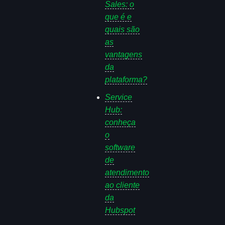
Sales: o
que é e
quais são
as
vantagens
da
plataforma?
Service
Hub:
conheça
o
software
de
atendimento
ao cliente
da
Hubspot