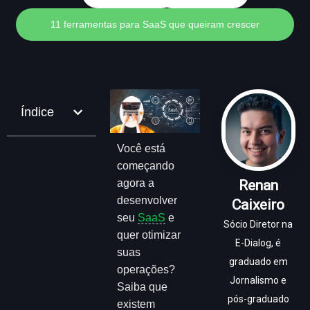
11 ferramentas para SaaS que queiram crescer
Índice
Você está
começando
agora a
Renan
desenvolver
Caixeiro
seu
SaaS
e
Sócio Diretor na
quer otimizar
E-Dialog, é
suas
graduado em
operações?
Jornalismo e
Saiba que
pós-graduado
existem