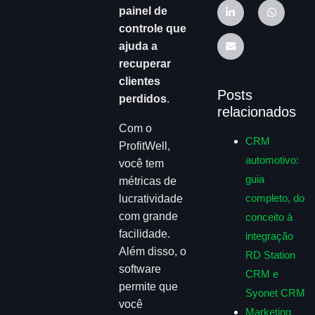
painel de
controle que
ajuda a
recuperar
clientes
Posts
perdidos
.
relacionados
Com o
CRM
ProfitWell,
automotivo:
você tem
guia
métricas de
completo, do
lucratividade
com grande
conceito à
facilidade.
integração
Além disso, o
RD Station
software
CRM e
permite que
Syonet CRM
você
Marketing