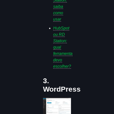
Station:
saiba
como
usar
HubSpot
ou RD
Station:
qual
ferramenta
devo
escolher?
3.
WordPress