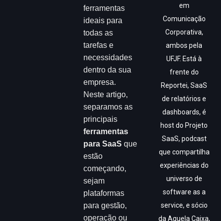
em
ferramentas
Comunicação
ideais para
Corporativa,
todas as
tarefas e
ambos pela
necessidades
UFJF. Está à
dentro da sua
frente do
empresa.
Reportei, SaaS
Neste artigo,
de relatórios e
separamos as
dashboards, é
principais
host do Projeto
ferramentas
SaaS, podcast
para SaaS
que
que compartilha
estão
experiências do
começando,
universo de
sejam
software as a
plataformas
para gestão,
service, e sócio
operação ou
da Aquela Caixa,