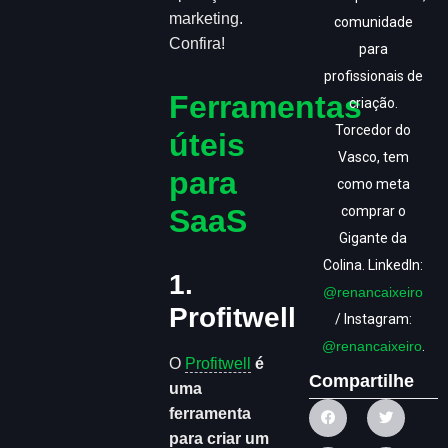
marketing.
comunidade
Confira!
para
profissionais de
Ferramentas
criação.
Torcedor do
úteis
Vasco, tem
para
como meta
SaaS
comprar o
Gigante da
Colina. LinkedIn:
1.
@renancaixeiro
Profitwell
/ Instagram:
@renancaixeiro
.
O
Profitwell
é
Compartilhe
uma
ferramenta
para criar um