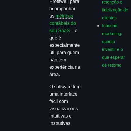
Profitwell para
retenção e
acompanhar
fidelização de
as
métricas
clientes
contábeis do
Inbound
seu SaaS
– o
marketing:
que é
quanto
especialmente
investir e o
útil para quem
que esperar
não tem
de retorno
experiência na
área.
O software tem
uma interface
fácil com
visualizações
intuitivas e
instrutivas.