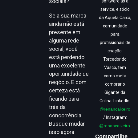
sociais?
software as a
service, e sócio
Se a sua marca
da Aquela Caixa,
ainda não está
comunidade
presente em
para
alguma rede
profissionais de
social, você
criação.
está perdendo
Torcedor do
uma excelente
Vasco, tem
oportunidade de
como meta
negócio. E com
comprar o
certeza está
Gigante da
ficando para
Colina. LinkedIn:
trás da
@renancaixeiro
concorrência.
/ Instagram:
Busque mudar
@renancaixeiro
.
isso agora
Compartilhe