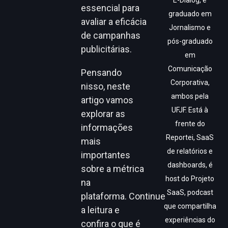
E-Dialog, é
essencial para
graduado em
avaliar a eficácia
Jornalismo e
de campanhas
pós-graduado
publicitárias.
em
Comunicação
Pensando
Corporativa,
nisso, neste
ambos pela
artigo vamos
UFJF. Está à
explorar as
frente do
informações
Reportei, SaaS
mais
de relatórios e
importantes
dashboards, é
sobre a métrica
host do Projeto
na
SaaS, podcast
plataforma. Continue
que compartilha
a leitura e
experiências do
confira o que é