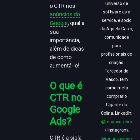
universo de
o CTR nos
software as a
anúncios do
service, e sócio
, qual a
Google
da Aquela Caixa,
sua
comunidade
importância,
para
além de dicas
profissionais de
de como
criação.
aumentá-lo!
Torcedor do
Vasco, tem
O que é
como meta
CTR no
comprar o
Gigante da
Google
Colina. LinkedIn:
Ads
?
@renancaixeiro
/ Instagram:
CTR é a sigla
@renancaixeiro
.