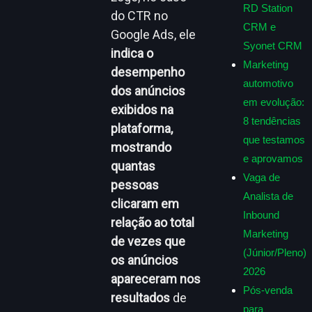
RD Station
do CTR no
CRM e
Google Ads, ele
Syonet CRM
indica o
Marketing
desempenho
automotivo
dos anúncios
em evolução:
exibidos na
8 tendências
plataforma,
que testamos
mostrando
e aprovamos
quantas
Vaga de
pessoas
Analista de
clicaram em
Inbound
relação ao total
Marketing
de vezes que
(Júnior/Pleno)
os anúncios
2026
apareceram nos
Pós-venda
resultados
de
para