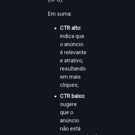
Em suma:
CTR alto
:
indica que
o anúncio
é relevante
e atrativo,
resultando
em mais
cliques;
CTR baixo
:
sugere
que o
anúncio
não está