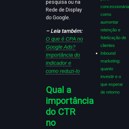
pesquisa ou na
concessionária
Rede de Display
como
do Google.
aumentar
retenção e
– Leia também:
fidelização de
O que é CPA no
clientes
Google Ads?
Inbound
Importância do
marketing:
indicador e
quanto
como reduzi-lo
investir e o
que esperar
Qual a
de retorno
importância
do CTR
no