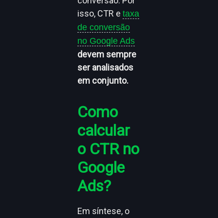
conversão. Por
isso, CTR e
taxa
de conversão
no Google Ads
devem sempre
ser analisados
em conjunto.
Como
calcular
o CTR no
Google
Ads?
Em síntese, o