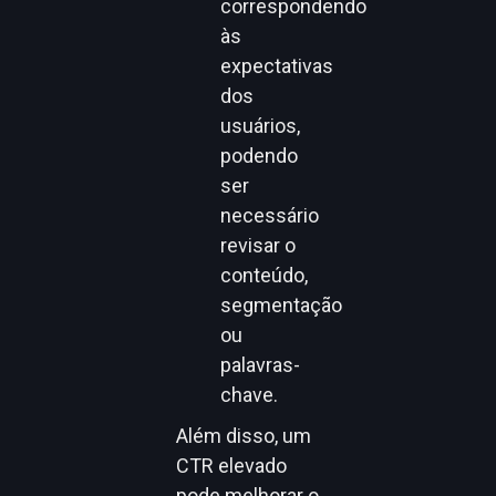
correspondendo
às
expectativas
dos
usuários,
podendo
ser
necessário
revisar o
conteúdo,
segmentação
ou
palavras-
chave.
Além disso, um
CTR elevado
pode melhorar o