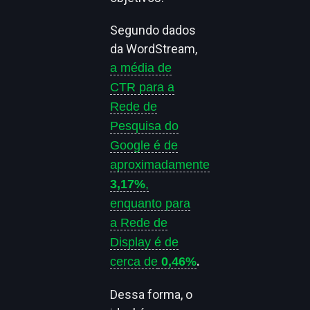
Segundo dados
da WordStream,
a média de
CTR para a
Rede de
Pesquisa do
Google é de
aproximadamente
3,17%
,
enquanto para
a Rede de
Display é de
.
cerca de
0,46%
Dessa forma, o