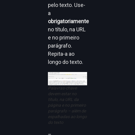
pelo texto. Use-
a
obrigatoriamente
no título, na URL
e no primeiro
parágrafo.
Repita-a ao
longo do texto.
Palavras-chave
devem estar no
título, na URL da
página e no primeiro
parágrafo – além de
espalhadas ao longo
do texto
–