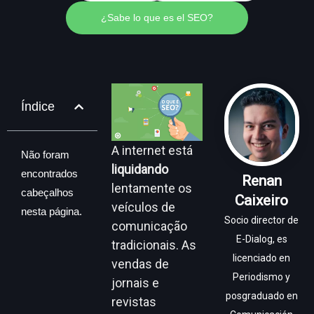
¿Sabe lo que es el SEO?
Índice
A internet está
Não foram
liquidando
encontrados
Renan
lentamente os
cabeçalhos
Caixeiro
veículos de
nesta página.
Socio director de
comunicação
E-Dialog, es
tradicionais. As
licenciado en
vendas de
Periodismo y
jornais e
posgraduado en
revistas