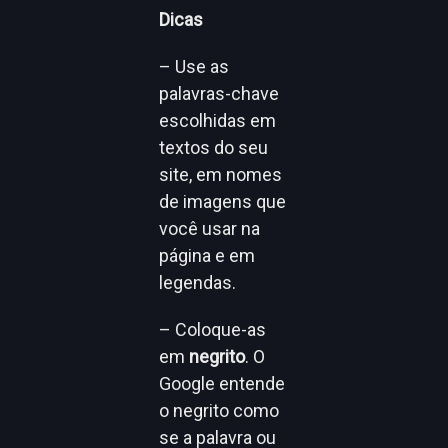
Dicas
– Use as
palavras-chave
escolhidas em
textos do seu
site, em nomes
de imagens que
você usar na
página e em
legendas.
– Coloque-as
em
negrito
. O
Google entende
o negrito como
se a palavra ou