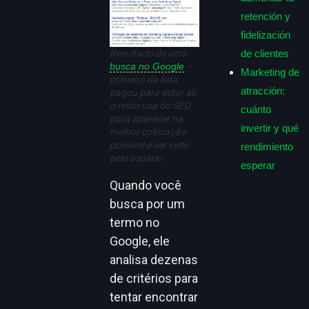
retención y
fidelización
Resultado de uma
de clientes
busca no Google
–
Marketing de
primeiro da lista
atracción:
pagou para estar ali,
o resto usa do SEO
cuánto
para aparecer na
invertir y qué
melhor colocação
possível e ser visto
rendimiento
pelo usuário
esperar
Quando você
busca por um
termo no
Google, ele
analisa dezenas
de critérios para
tentar encontrar