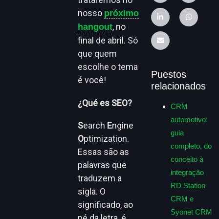
nosso
próximo
, no
hangout
final de abril. Só
que quem
escolhe o tema
Puestos
é você!
relacionados
¿Qué es SEO?
CRM
automotivo:
S
earch
E
ngine
guia
O
ptimization.
completo, do
Essas são as
conceito à
palavras que
integração
traduzem a
RD Station
sigla. O
CRM e
significado, ao
Syonet CRM
pé da letra, é