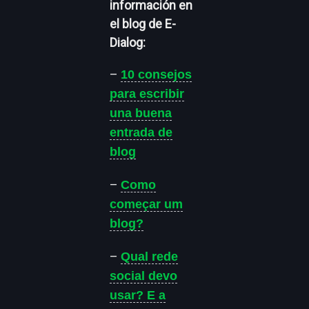
información en
el blog de E-
Dialog:
–
10 consejos
para escribir
una buena
entrada de
blog
–
Como
começar um
blog?
–
Qual rede
social devo
usar? E a