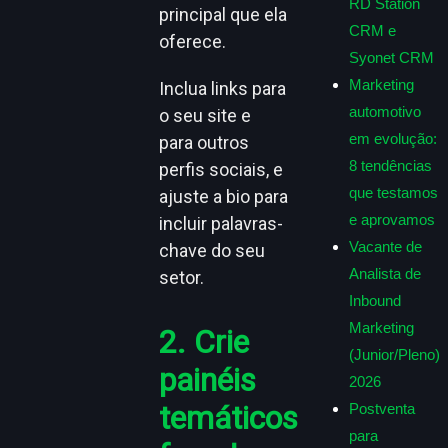
RD Station
principal que ela
CRM e
oferece.
Syonet CRM
Marketing
Inclua links para
automotivo
o seu site e
em evolução:
para outros
8 tendências
perfis sociais, e
que testamos
ajuste a bio para
e aprovamos
incluir palavras-
Vacante de
chave do seu
Analista de
setor.
Inbound
Marketing
2. Crie
(Junior/Pleno)
painéis
2026
temáticos
Postventa
para