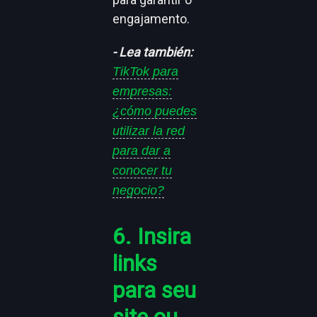
engajamento.
- Lea también:
TikTok para
empresas:
¿cómo puedes
utilizar la red
para dar a
conocer tu
negocio?
6. Insira
links
para seu
site ou