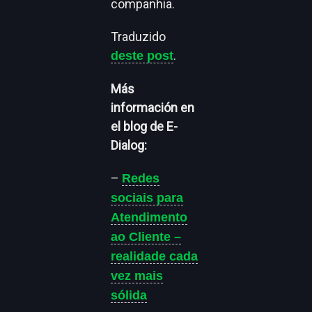
companhia.
Traduzido
.
deste post
Más
información en
el blog de E-
Dialog:
–
Redes
sociais para
Atendimento
ao Cliente –
realidade cada
vez mais
sólida