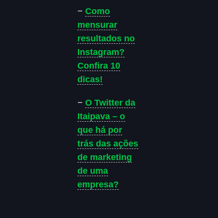
–
Como
mensurar
resultados no
Instagram?
Confira 10
dicas!
–
O Twitter da
Itaipava – o
que há por
trás das ações
de marketing
de uma
empresa?