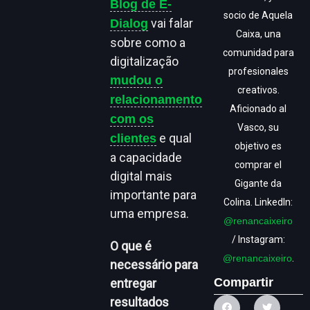
Blog de E-
socio de Aquela
vai falar
Dialog
Caixa, una
sobre como a
comunidad para
digitalização
profesionales
mudou o
creativos.
relacionamento
Aficionado al
com os
Vasco, su
e qual
clientes
objetivo es
a capacidade
comprar el
digital mais
Gigante da
importante para
Colina. LinkedIn:
uma empresa.
@renancaixeiro
/ Instagram:
O que é
@renancaixeiro
.
necessário para
Compartir
entregar
resultados