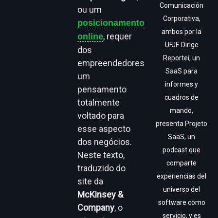
Comunicación
ou um
Corporativa,
posicionamento
ambos por la
, requer
online
UFJF. Dirige
dos
Reportei, un
empreendedores
SaaS para
um
informes y
pensamento
cuadros de
totalmente
mando,
voltado para
presenta Projeto
esse aspecto
SaaS, un
dos negócios.
podcast que
Neste texto,
comparte
traduzido do
experiencias del
site da
universo del
McKinsey &
software como
Company
, o
servicio, y es