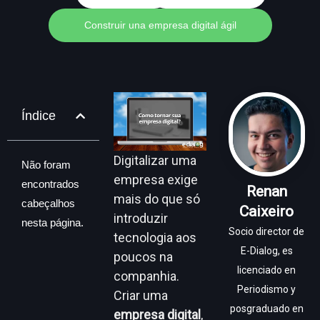
Construir una empresa digital ágil
Índice
Digitalizar uma
Não foram
empresa exige
encontrados
Renan
mais do que só
cabeçalhos
Caixeiro
introduzir
nesta página.
Socio director de
tecnologia aos
E-Dialog, es
poucos na
licenciado en
companhia.
Periodismo y
Criar uma
posgraduado en
empresa digital
,