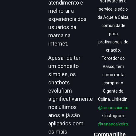
software as a
atendimento e
service, e sócio
melhorar a
da Aquela Caixa,
experiência dos
comunidade
usuários da
para
marca na
profissionais de
internet.
criação.
Apesar de ter
Torcedor do
um conceito
Vasco, tem
simples, os
como meta
chatbots
comprar o
evoluíram
Gigante da
significativamente
Colina. LinkedIn:
nos últimos
@renancaixeiro
anos e já são
/ Instagram:
aplicados com
@renancaixeiro
.
os mais
Compartilhe