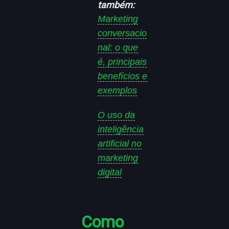
também:
Marketing
conversacio
nal: o que
é, principais
benefícios e
exemplos
O uso da
inteligência
artificial no
marketing
digital
Como