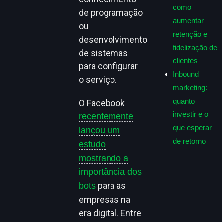
como
de programação
aumentar
ou
retenção e
desenvolvimento
fidelização de
de sistemas
clientes
para configurar
Inbound
o serviço.
marketing:
quanto
O Facebook
investir e o
recentemente
que esperar
lançou um
de retorno
estudo
mostrando a
importância dos
para as
bots
empresas na
era digital. Entre