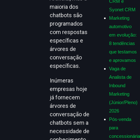
CRM e
maioria dos
Syonet CRM
chatbots são
Marketing
programados
automotivo
com respostas
em evolução:
específicas e
8 tendências
árvores de
que testamos
conversação
e aprovamos
específicas.
Vaga de
Analista de
Inúmeras
Inbound
empresas hoje
Marketing
já fornecem
(Júnior/Pleno)
árvores de
2026
conversação de
Pós-venda
chatbots sem a
para
necessidade de
concessionária
conhecimento