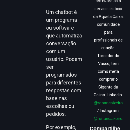
software as a
service, e sócio
Um chatbot é
da Aquela Caixa,
um programa
comunidade
ou software
para
que automatiza
profissionais de
conversação
criação.
com um
Torcedor do
usuário. Podem
Vasco, tem
ser
como meta
programados
comprar o
para diferentes
Gigante da
respostas com
Colina. LinkedIn:
base nas
@renancaixeiro
escolhas ou
/ Instagram:
pedidos.
@renancaixeiro
.
Por exemplo,
Compartilhe