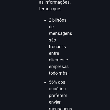
as informações,
temos que:
2 bilhões
de
mensagens
são
trocadas
entre
clientes e
empresas
todo mês;
56% dos
usuários
preferem
enviar
mensagens