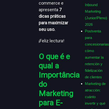
commerce e
Inbound
apresenta
7
Marketing
dicas práticas
(Junior/Pleno)
para maximizar
2026
seu uso.
Postventa
para
¡Feliz lectura!
concesionarias
cómo
O que é e
aumentar la
qual a
retención y
fidelización
Importância
de clientes
do
Marketing de
atracción:
Marketing
cuánto
para E-
invertir y qué