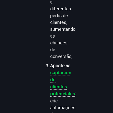
a
diferentes
perfis de
clientes,
aumentando
as
chances
de
conversão;
Aposte na
captación
de
clientes
:
potenciales
crie
automações