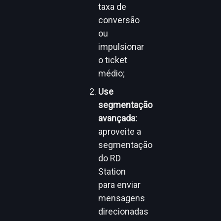
taxa de
conversão
ou
impulsionar
o ticket
médio;
Use
segmentação
avançada:
aproveite a
segmentação
do RD
Station
para enviar
mensagens
direcionadas