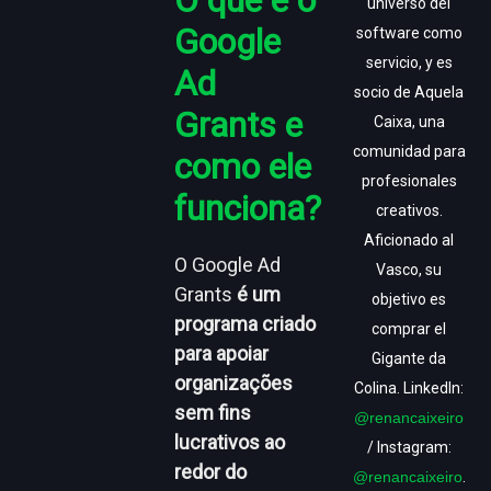
universo del
Google
software como
servicio, y es
Ad
socio de Aquela
Grants e
Caixa, una
comunidad para
como ele
profesionales
funciona?
creativos.
Aficionado al
O Google Ad
Vasco, su
Grants
é um
objetivo es
programa criado
comprar el
para apoiar
Gigante da
organizações
Colina. LinkedIn:
sem fins
@renancaixeiro
lucrativos ao
/ Instagram:
redor do
@renancaixeiro
.