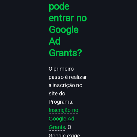
pode
entrar no
Google
Ad
Grants?
O primeiro
passo é realizar
a inscrição no
site do
Programa:
Inscrição no
Google Ad
. O
Grants
Google exige