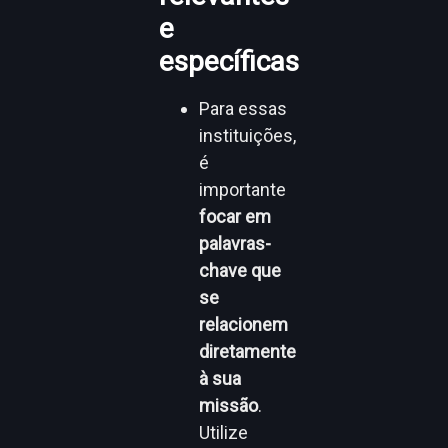
e
específicas
Para essas
instituições,
é
importante
focar em
palavras-
chave que
se
relacionem
diretamente
à sua
missão
.
Utilize