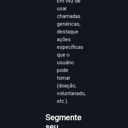
Em vez de
usar
chamadas
genéricas,
destaque
ações
específicas
que o
usuário
pode
tomar
(doação,
voluntariado,
etc.).
Segmente
seu