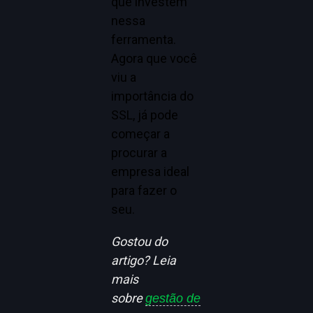
que investem
nessa
ferramenta.
Agora que você
viu a
importância do
SSL, já pode
começar a
procurar a
empresa ideal
para fazer o
seu.
Gostou do
artigo? Leia
mais
sobre
gestão de