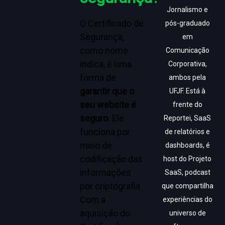
Jornalismo e
O Certificado de
pós-graduado
Segurança,
em
como nome
Comunicação
indica, é uma
Corporativa,
forma de
ambos pela
garantir que o
UFJF. Está à
seu website é
frente do
seguro
. Ele
Reportei, SaaS
funciona por
de relatórios e
meio de
dashboards, é
codificação das
host do Projeto
informações
SaaS, podcast
por criptografia.
que compartilha
Com a
experiências do
aquisição do
universo de