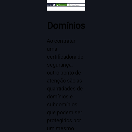
Domínios
Ao contratar
uma
certificadora de
segurança,
outro ponto de
atenção são as
quantidades de
domínios e
subdomínios
que podem ser
protegidos por
um mesmo