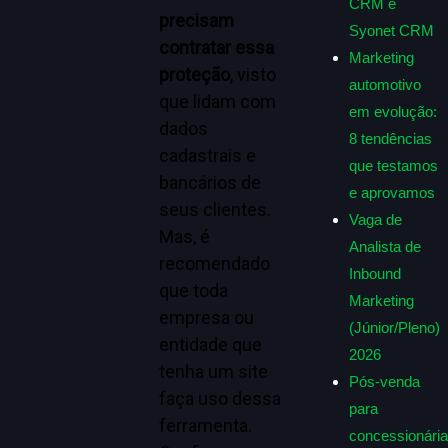
CRM e
precisam
Syonet CRM
contratar essa
Marketing
proteção
, visto
automotivo
que lidam com
em evolução:
dados
8 tendências
cadastrais e
que testamos
bancários de
e aprovamos
seus clientes.
Vaga de
Mas, é
Analista de
recomendado
Inbound
que toda
Marketing
empresa ou
(Júnior/Pleno)
entidade que
2026
tenha um site
Pós-venda
faça uso dessa
para
ferramenta.
concessionária