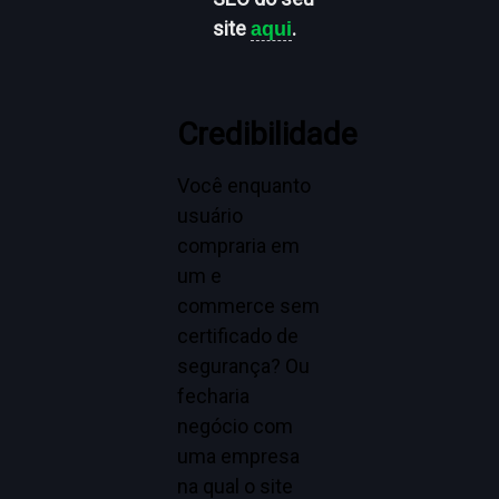
site
.
aqui
Credibilidade
Você enquanto
usuário
compraria em
um e
commerce sem
certificado de
segurança? Ou
fecharia
negócio com
uma empresa
na qual o site