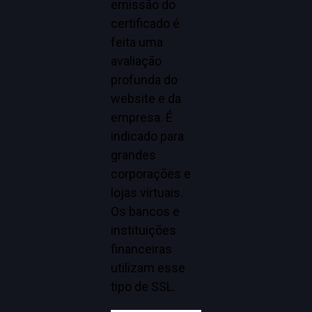
emissão do
certificado é
feita uma
avaliação
profunda do
website e da
empresa. É
indicado para
grandes
corporações e
lojas virtuais.
Os bancos e
instituições
financeiras
utilizam esse
tipo de SSL.