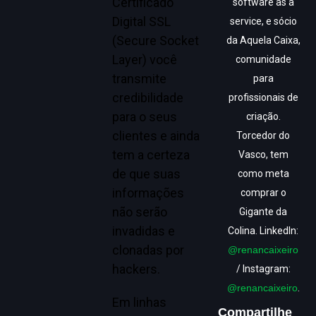
Certificado
software as a
Digital SSL
service, e sócio
(Secure Socket
da Aquela Caixa,
Layer) você
comunidade
transmite
para
credibilidade
profissionais de
para o seus
criação.
clientes e ainda
Torcedor do
tem a certeza
Vasco, tem
de que suas
como meta
informações
comprar o
não serão
Gigante da
invadidas e
Colina. LinkedIn:
clonadas por
@renancaixeiro
hackers.
/ Instagram:
@renancaixeiro
.
Em linhas
Compartilhe