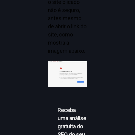
o site clicado
não é seguro,
antes mesmo
de abrir o link do
site, como
mostra a
imagem abaixo.
Receba
uma análise
gratuita do
SEO do seu