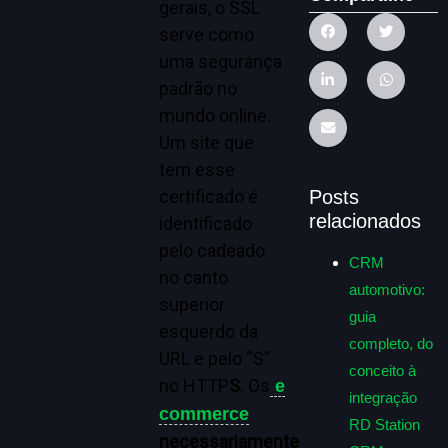
gerais, o SSL
serve como
uma segurança
padrão no
mundo online.
Um site que
tem esse
certificado é
Posts
relacionados
identificado
pelo cadeado
CRM
no canto
automotivo:
superior
guia
esquerdo da
completo, do
URL e pelo “S”
conceito à
no HTTP
S
. Os
e
integração
commerce
RD Station
necessariamente