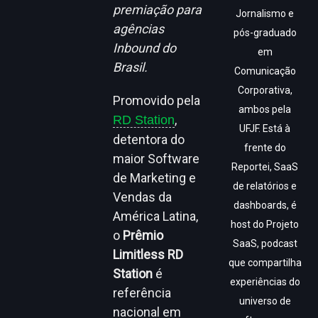
premiação para
Jornalismo e
agências
pós-graduado
Inbound do
em
Brasil.
Comunicação
Corporativa,
Promovido pela
ambos pela
,
RD Station
UFJF. Está à
detentora do
frente do
maior Software
Reportei, SaaS
de Marketing e
de relatórios e
Vendas da
dashboards, é
América Latina,
host do Projeto
o
Prêmio
SaaS, podcast
Limitless RD
que compartilha
Station
é
experiências do
referência
universo de
nacional em