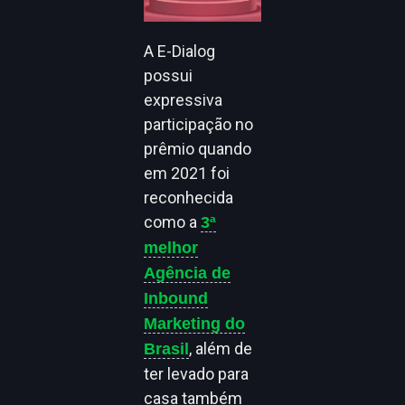
A E-Dialog
possui
expressiva
participação no
prêmio quando
em 2021 foi
reconhecida
como a
3ª
melhor
Agência de
Inbound
Marketing do
, além de
Brasil
ter levado para
casa também