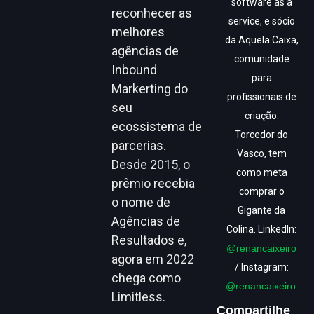
software as a
reconhecer as
service, e sócio
melhores
da Aquela Caixa,
agências de
comunidade
Inbound
para
Markerting do
profissionais de
seu
criação.
ecossistema de
Torcedor do
parcerias.
Vasco, tem
Desde 2015, o
como meta
prêmio recebia
comprar o
o nome de
Gigante da
Agências de
Colina. LinkedIn:
Resultados e,
@renancaixeiro
agora em 2022
/ Instagram:
chega como
@renancaixeiro
.
Limitless.
Compartilhe