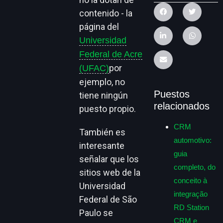
contenido - la
página del
Universidad
Federal de Acre
por
(UFAC)
ejemplo, no
Puestos
tiene ningún
relacionados
puesto propio.
CRM
También es
automotivo:
interesante
guia
señalar que los
completo, do
sitios web de la
conceito à
Universidad
integração
Federal de São
RD Station
Paulo se
CRM e