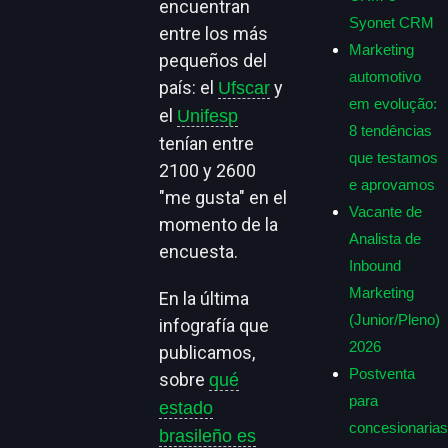
encuentran
Syonet CRM
entre los más
Marketing
pequeños del
automotivo
país: el
y
Ufscar
em evolução:
el
Unifesp
8 tendências
tenían entre
que testamos
2100 y 2600
e aprovamos
"me gusta" en el
Vacante de
momento de la
Analista de
encuesta.
Inbound
Marketing
En la última
(Junior/Pleno)
infografía que
2026
publicamos,
Postventa
sobre
qué
para
estado
concesionarias
brasileño es