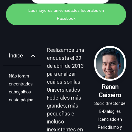
Las mayores universidades federales en
Facebook
Realizamos una
Índice
encuesta el 29
de abril de 2013
para analizar
Não foram
cuáles son las
encontrados
Renan
Universidades
cabeçalhos
Caixeiro
Federales más
nesta página.
Socio director de
grandes, más
E-Dialog, es
pequeñas e
licenciado en
incluso
Periodismo y
inexistentes en