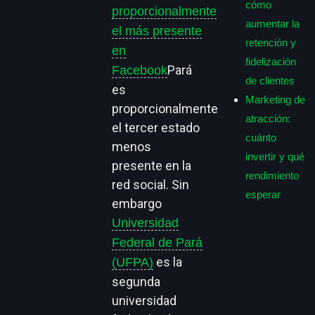
cómo
proporcionalmente
aumentar la
el más presente
retención y
en
fidelización
Pará
Facebook
de clientes
es
Marketing de
proporcionalmente
atracción:
el tercer estado
cuánto
menos
invertir y qué
presente en la
rendimiento
red social. Sin
esperar
embargo
Universidad
Federal de Pará
es la
(UFPA)
segunda
universidad