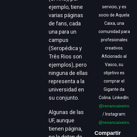
ejemplo, tiene
servicio, y es
varias páginas
socio de Aquela
de fans, cada
Caixa, una
una para un
comunidad para
campus
profesionales
(Seropédica y
creativos.
Três Rios son
Aficionado al
ejemplos), pero
Vasco, su
ninguna de ellas
objetivo es
representa a la
comprar el
universidad en
Gigante da
su conjunto.
Colina. LinkedIn:
@renancaixeiro
Algunas de las
/ Instagram:
UF, aunque
@renancaixeiro
.
tienen página,
Compartir
no la dotan de