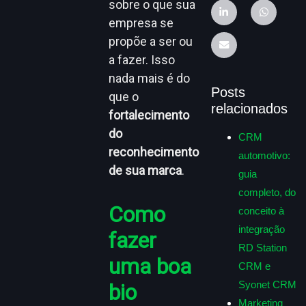
sobre o que sua
empresa se
propõe a ser ou
a fazer. Isso
nada mais é do
Posts
que o
relacionados
fortalecimento
do
CRM
reconhecimento
automotivo:
de sua marca
.
guia
completo, do
Como
conceito à
integração
fazer
RD Station
uma boa
CRM e
Syonet CRM
bio
Marketing