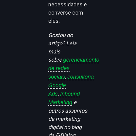
necessidades e
converse com
eles.
Gostou do
artigo? Leia
mais
sobre
gerenciamento
de redes
,
sociais
consultoria
Google
,
Ads
Inbound
e
Marketing
outros assuntos
de marketing
digital no blog
da E-Dialog.