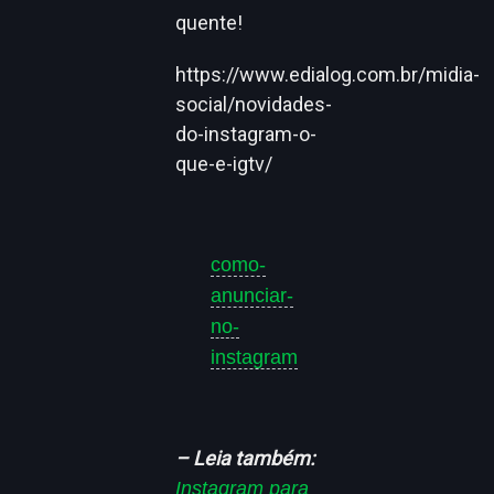
quente!
https://www.edialog.com.br/midia-
social/novidades-
do-instagram-o-
que-e-igtv/
como-
anunciar-
no-
instagram
– Leia também:
Instagram para