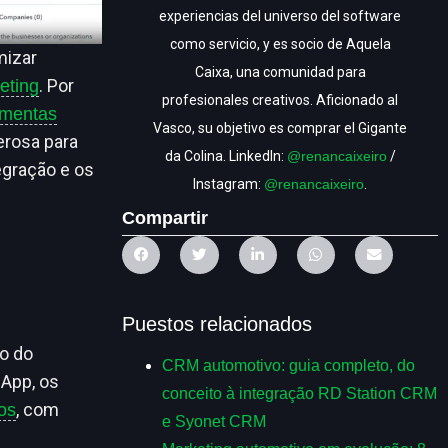
experiencias del universo del software
como servicio, y es socio de Aquela
mizar
Caixa, una comunidad para
. Por
eting
profesionales creativos. Aficionado al
amentas
Vasco, su objetivo es comprar el Gigante
rosa para
da Colina. LinkedIn:
@renancaixeiro
/
egração e os
Instagram:
@renancaixeiro
.
Compartir
Puestos relacionados
o do
CRM automotivo: guia completo, do
sApp, os
conceito à integração RD Station CRM
, com
os
e Syonet CRM