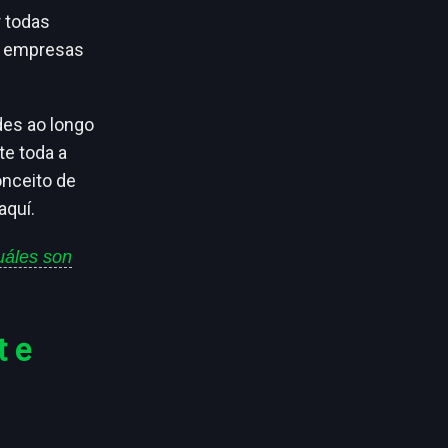
 todas
as empresas
des ao longo
te toda a
onceito de
aquí.
uáles son
t e