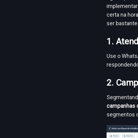
implementar 
certa na hor
ser bastante
1. Aten
Use o Whats
respondendo 
2. Camp
Segmentando
campanhas d
segmentos d