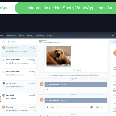
bSpot
Integración de HubSpot y WhatsApp: cómo funci