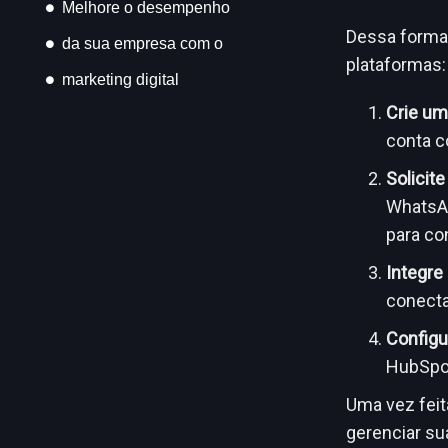
Melhore o desempenho
Dessa forma,
da sua empresa com o
plataformas
marketing digital
Crie um
conta c
Solicit
WhatsAp
para con
Integre
conecta
Config
HubSpot
Uma vez feit
gerenciar s