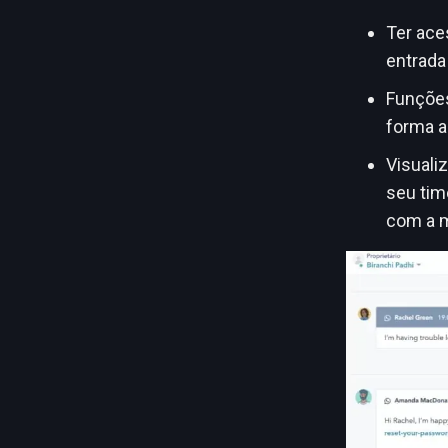
Ter ace
entrada
Funções
forma a
Visuali
seu tim
com a 