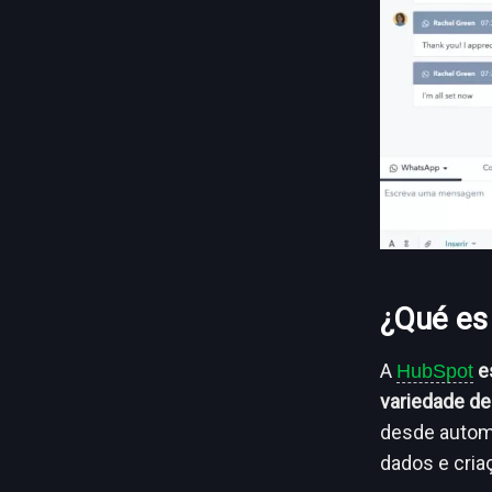
¿Qué es
A
e
HubSpot
variedade de 
desde automa
dados e cria