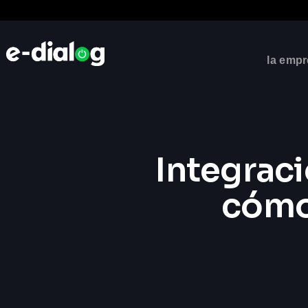
la emp
Integrac
cómo 