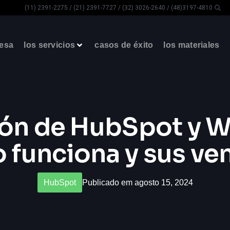
(11) 2391-2275 / (21) 2391-7727 / (32) 3026-2640 / (48)3197-4810
resa
los servicios
casos de éxito
los materiales
ión de HubSpot y 
funciona y sus ve
HubSpot
Publicado em agosto 15, 2024