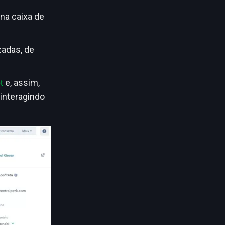
na caixa de
adas, de
e, assim,
t
 interagindo