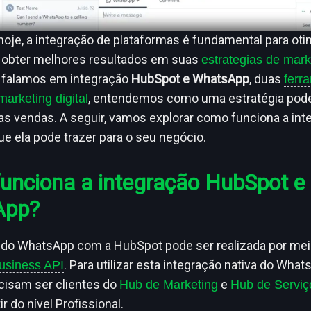
hoje, a integração de plataformas é fundamental para oti
 obter melhores resultados em suas
estrategias de mark
o falamos em integração
HubSpot e WhatsApp
, duas
ferr
, entendemos como uma estratégia pode
marketing digital
as vendas. A seguir, vamos explorar como funciona a int
ue ela pode trazer para o seu negócio.
unciona a integração HubSpot e
App?
 do WhatsApp com a HubSpot pode ser realizada por mei
. Para utilizar esta integração nativa do What
siness API
cisam ser clientes do
e
Hub de Marketing
Hub de Serviç
ir do nível Profissional.