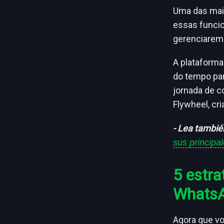
Uma das maio
essas funcio
gerenciarem
A plataforma
do tempo par
jornada de c
Flywheel, cr
- Lea tambié
sus principa
5 estra
Whats
Agora que vo