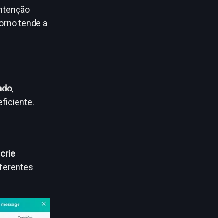
intenção
orno tende a
ado
,
ficiente.
,
crie
iferentes