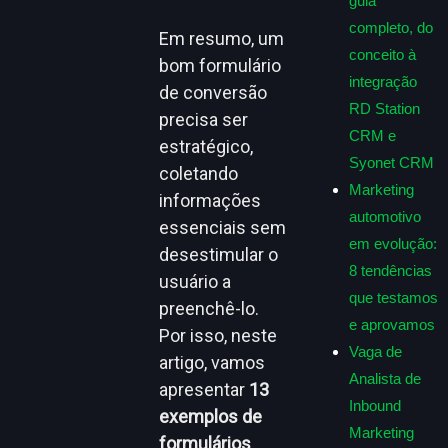
guia
completo, do
Em resumo, um
conceito à
bom formulário
integração
de conversão
RD Station
precisa ser
CRM e
estratégico,
Syonet CRM
coletando
Marketing
informações
automotivo
essenciais sem
em evolução:
desestimular o
8 tendências
usuário a
que testamos
preenchê-lo.
e aprovamos
Por isso, neste
Vaga de
artigo, vamos
Analista de
apresentar
13
Inbound
exemplos de
Marketing
formulários