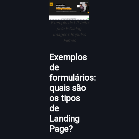
Exemplo de LP feito
pela E-Dialog.
Imagem: Impulso
Filmes
Exemplos
de
formulários:
quais são
os tipos
de
Landing
Page?