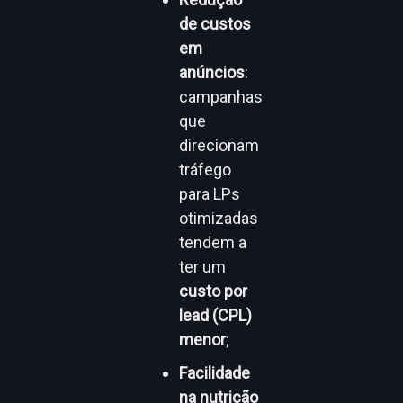
de custos
em
anúncios
:
campanhas
que
direcionam
tráfego
para LPs
otimizadas
tendem a
ter um
custo por
lead (CPL)
menor
;
Facilidade
na nutrição