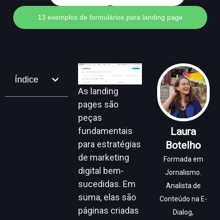
13 exemplos de formulários para landing page
Índice
As landing
pages são
peças
fundamentais
Laura
para estratégias
Botelho
de marketing
Formada em
digital bem-
Jornalismo.
sucedidas. Em
Analista de
suma, elas são
Conteúdo na E-
páginas criadas
Dialog,