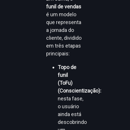
funil de vendas
é um modelo
que representa
a jornada do
cliente, dividido
em três etapas
principais:
Topo de
funil
(ToFu)
(Conscientização):
nesta fase,
o usuário
ainda está
descobrindo
um