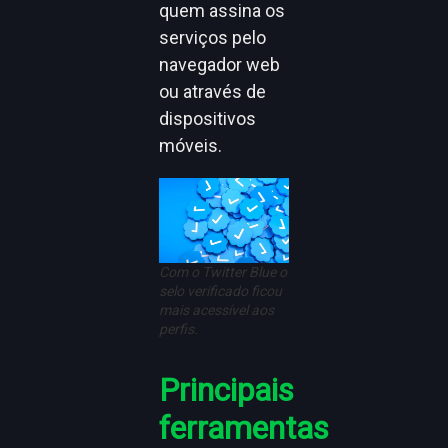
quem assina os
serviços pelo
navegador web
ou através de
dispositivos
móveis.
Com o Twitter Blue o
selo verificado ficou
mais acessível aos
perfis.
Principais
ferramentas