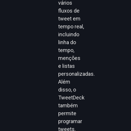
vários
fluxos de
tweet em
tempo real,
incluindo
linha do
tempo,
menções
e listas
personalizadas.
Além
disso, o
TweetDeck
também
permite
programar
tweets.