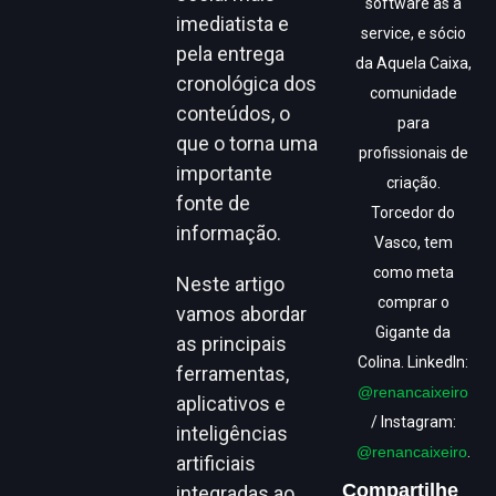
software as a
imediatista e
service, e sócio
pela entrega
da Aquela Caixa,
cronológica dos
comunidade
conteúdos, o
para
que o torna uma
profissionais de
importante
criação.
fonte de
Torcedor do
informação.
Vasco, tem
como meta
Neste artigo
comprar o
vamos abordar
Gigante da
as principais
Colina. LinkedIn:
ferramentas,
@renancaixeiro
aplicativos e
/ Instagram:
inteligências
@renancaixeiro
.
artificiais
Compartilhe
integradas ao