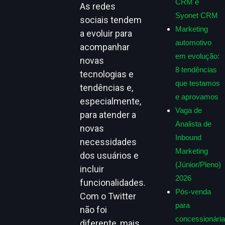
CRM e
As redes
Syonet CRM
sociais tendem
Marketing
a evoluir para
automotivo
acompanhar
em evolução:
novas
8 tendências
tecnologias e
que testamos
tendências e,
e aprovamos
especialmente,
Vaga de
para atender a
Analista de
novas
Inbound
necessidades
Marketing
dos usuários e
(Júnior/Pleno)
incluir
2026
funcionalidades.
Pós-venda
Com o Twitter
para
não foi
concessionária
diferente, mais