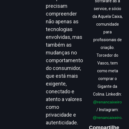
software as a
precisam
service, e sócio
compreender
da Aquela Caixa,
não apenas as
comunidade
tecnologias
para
envolvidas, mas
profissionais de
também as
criação.
mudanças no
Torcedor do
comportamento
Vasco, tem
do consumidor,
como meta
que está mais
comprar o
exigente,
Gigante da
conectado e
Colina. LinkedIn:
atento a valores
@renancaixeiro
como
/ Instagram:
privacidade e
@renancaixeiro
.
autenticidade.
Compartilhe