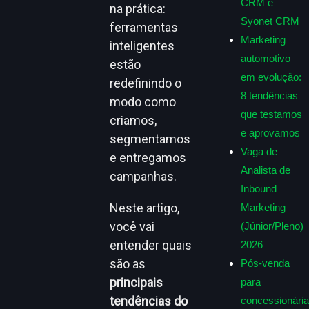
CRM e
na prática:
Syonet CRM
ferramentas
Marketing
inteligentes
automotivo
estão
em evolução:
redefinindo o
8 tendências
modo como
que testamos
criamos,
e aprovamos
segmentamos
Vaga de
e entregamos
Analista de
campanhas.
Inbound
Neste artigo,
Marketing
você vai
(Júnior/Pleno)
entender quais
2026
são as
Pós-venda
principais
para
tendências do
concessionária