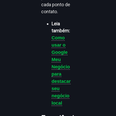
cada ponto de
contato.
Leia
também:
Como
usar o
Google
Meu
Negócio
para
destacar
seu
negócio
local