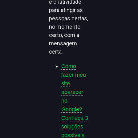
e criatividade
para atingir as
pessoas certas,
no momento
certo, com a
mensagem
certa.
Como
fazer meu
site
aparecer
no
Google?
Conheça 3
soluções
possíveis