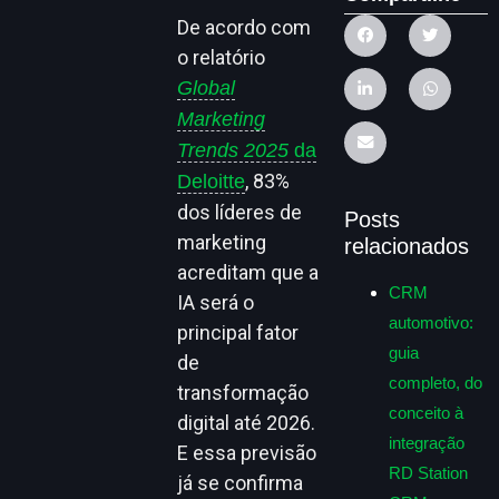
De acordo com
o relatório
Global
Marketing
Trends 2025
da
, 83%
Deloitte
dos líderes de
Posts
marketing
relacionados
acreditam que a
CRM
IA será o
automotivo:
principal fator
guia
de
completo, do
transformação
conceito à
digital até 2026.
integração
E essa previsão
RD Station
já se confirma