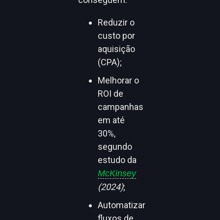
Reduzir o
custo por
aquisição
(CPA);
Melhorar o
ROI de
campanhas
em até
30%,
segundo
estudo da
McKinsey
(2024)
;
Automatizar
fluxos de