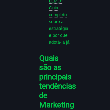
LLMO?
Guia
completo
sobre a
estratégia
e por que
adotá-la já
Quais
são as
principais
tendências
de
Marketing