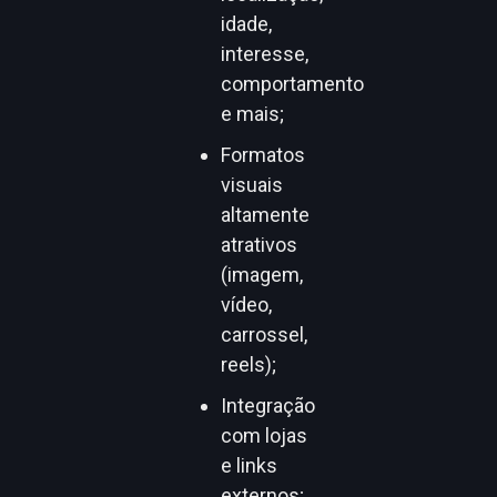
idade,
interesse,
comportamento
e mais;
Formatos
visuais
altamente
atrativos
(imagem,
vídeo,
carrossel,
reels);
Integração
com lojas
e links
externos;