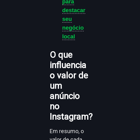
para
destacar
seu
negócio
local
O que
influencia
o valor de
um
anúncio
no
Instagram?
Em resumo, o
valor de cada