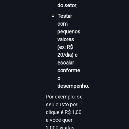
do setor
;
Testar
com
pequenos
valores
(ex: R$
20/dia) e
escalar
conforme
o
desempenho.
Por exemplo: se
seu custo por
clique é R$ 1,00
e você quer
2.000 visitas,