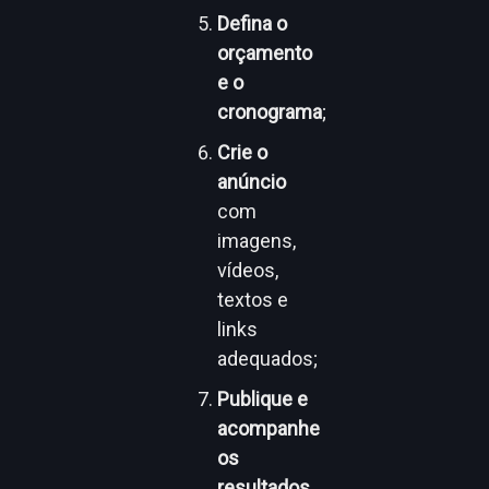
Defina o
orçamento
e o
cronograma
;
Crie o
anúncio
com
imagens,
vídeos,
textos e
links
adequados;
Publique e
acompanhe
os
resultados.