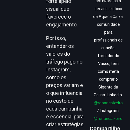
forte apelo
software as a
visual que
service, e sócio
favorece o
da Aquela Caixa,
engajamento.
comunidade
para
Por isso,
profissionais de
entender os
criação.
valores do
Torcedor do
tráfego pago no
Vasco, tem
Instagram,
como meta
como os
comprar o
preços variam e
Gigante da
o que influencia
Colina. LinkedIn:
no custo de
@renancaixeiro
cada campanha,
/ Instagram:
é essencial para
@renancaixeiro
.
criar estratégias
Compartilhe