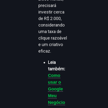
precisará
investir cerca
de R$ 2.000,
considerando
uma taxa de
clique razoável
e um criativo
eficaz.
Leia
também:
Como
usar o
Google
Meu
Negócio