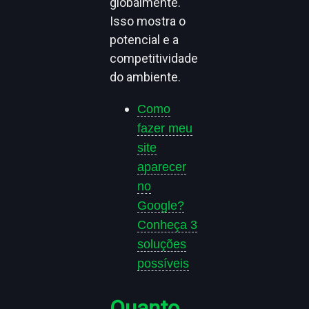
globalmente.
Isso mostra o
potencial e a
competitividade
do ambiente.
Como
fazer meu
site
aparecer
no
Google?
Conheça 3
soluções
possíveis
Quanto