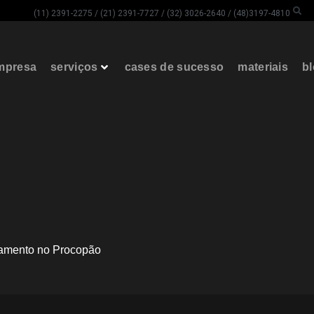
(11) 2391-2275 / (21) 2391-7727 / (32) 3026-2640 / (48)3197-4810
mpresa
serviços
cases de sucesso
materiais
b
namento no Procopão