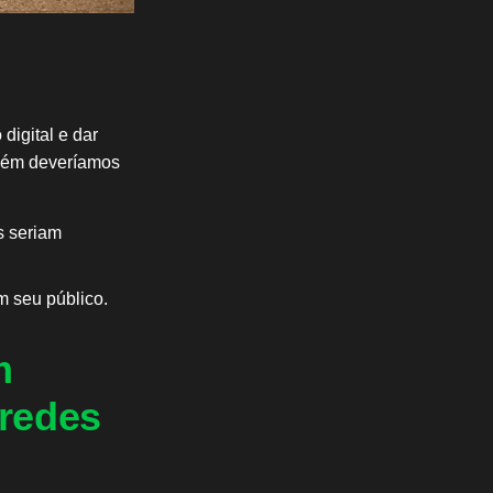
digital e dar
mbém deveríamos
s seriam
m seu público.
m
 redes