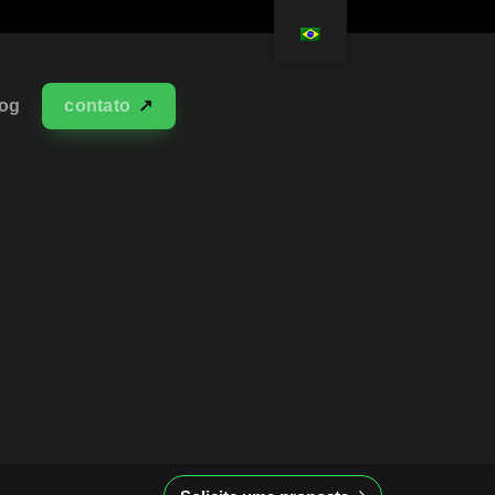
log
contato