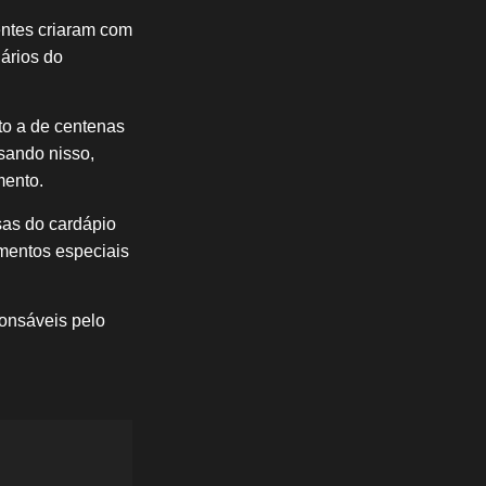
entes criaram com
nários do
to a de centenas
sando nisso,
mento.
sas do cardápio
mentos especiais
onsáveis pelo