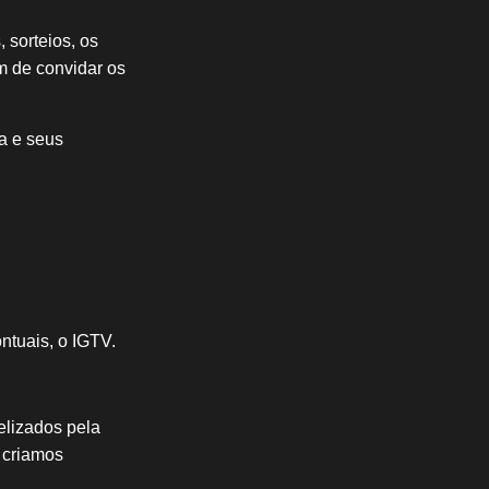
 sorteios, os
m de convidar os
a e seus
ntuais, o IGTV.
delizados pela
 criamos