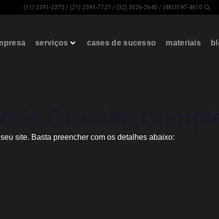
(11) 2391-2275 / (21) 2391-7727 / (32) 3026-2640 / (48)3197-4810
mpresa
serviços
cases de sucesso
materiais
b
ria Gratuita Comple
 seu site. Basta preencher com os detalhes abaixo: