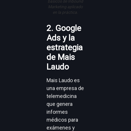
básicos de Inbound
Marketing aplicado
en la práctica.
2. Google
Ads y la
estrategia
de Mais
Laudo
Mais Laudo es
una empresa de
telemedicina
que genera
informes
médicos para
exámenes y