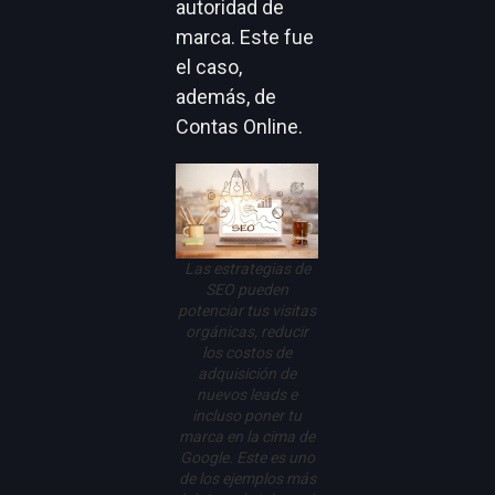
autoridad de
marca. Este fue
el caso,
además, de
Contas Online.
Las estrategias de
SEO pueden
potenciar tus visitas
orgánicas, reducir
los costos de
adquisición de
nuevos leads e
incluso poner tu
marca en la cima de
Google. Este es uno
de los ejemplos más