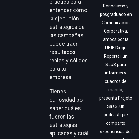
práctica para
Periodismo y
entender cómo
posgraduado en
la ejecución
Comunicación
estratégica de
Corporativa,
las campañas
ambos por la
puede traer
UFJF. Dirige
resultados
Reportei, un
reales y sólidos
SaaS para
para tu
informes y
empresa.
cuadros de
mando,
Tienes
presenta Projeto
curiosidad por
SaaS, un
saber cuáles
podcast que
fueron las
comparte
estrategias
experiencias del
aplicadas y cuál