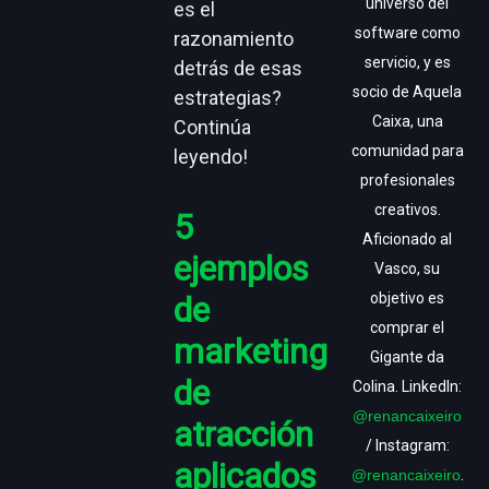
universo del
es el
software como
razonamiento
servicio, y es
detrás de esas
socio de Aquela
estrategias?
Caixa, una
Continúa
comunidad para
leyendo!
profesionales
creativos.
5
Aficionado al
ejemplos
Vasco, su
de
objetivo es
comprar el
marketing
Gigante da
de
Colina. LinkedIn:
@renancaixeiro
atracción
/ Instagram:
aplicados
@renancaixeiro
.