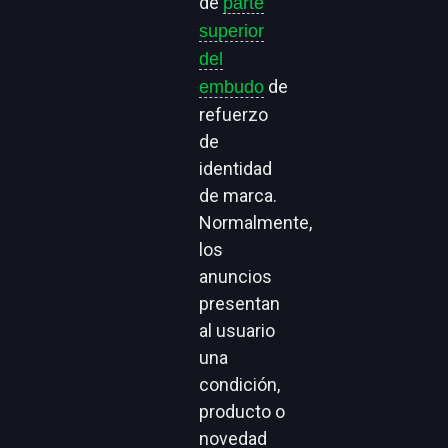
de
parte
superior
del
de
embudo
refuerzo
de
identidad
de marca.
Normalmente,
los
anuncios
presentan
al usuario
una
condición,
producto o
novedad