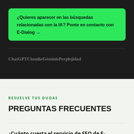
¿Quieres aparecer en las búsquedas
relacionadas con la IA? Ponte en contacto con
E-Dialog →
ChatGPT
Claudio
Géminis
Perplejidad
RESUELVE TUS DUDAS
PREGUNTAS FRECUENTES
¿Cuánto cuesta el servicio de SEO de E-