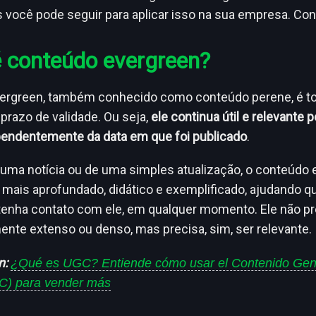
 você pode seguir para aplicar isso na sua empresa. Conf
é conteúdo evergreen?
ergreen, também conhecido como conteúdo perene, é t
prazo de validade. Ou seja,
ele continua útil e relevante 
pendentemente da data em que foi publicado
.
 uma notícia ou de uma simples atualização, o conteúdo
mais aprofundado, didático e exemplificado, ajudando q
enha contato com ele, em qualquer momento. Ele não pr
nte extenso ou denso, mas precisa, sim, ser relevante.
n:
¿Qué es UGC? Entiende cómo usar el Contenido Gene
C) para vender más