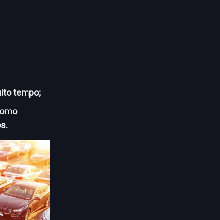
ito tempo;
 como
s.