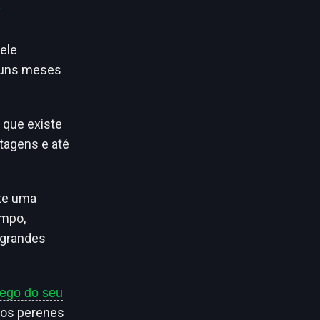
ele
uns meses
 que existe
tagens e até
nte uma
empo,
 grandes
ego do seu
údos perenes