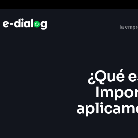
la emp
¿Qué e
Impor
aplicamo