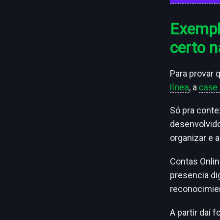
Exempl
certo n
Para provar 
, a
línea
case
Só pra conte
desenvolvido
organizar e a
Contas Onlin
presencia dig
reconocimien
A partir daí 