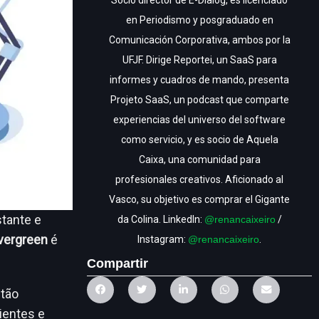
Socio director de E-Dialog, es licenciado
en Periodismo y posgraduado en
Comunicación Corporativa, ambos por la
UFJF. Dirige Reportei, un SaaS para
informes y cuadros de mando, presenta
Projeto SaaS, un podcast que comparte
experiencias del universo del software
como servicio, y es socio de Aquela
Caixa, una comunidad para
profesionales creativos. Aficionado al
Vasco, su objetivo es comprar el Gigante
stante e
da Colina. LinkedIn:
@renancaixeiro
/
vergreen
é
Instagram:
@renancaixeiro
.
Compartir
 tão
ientes e