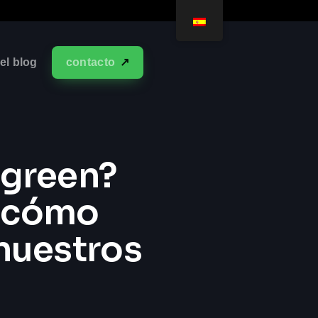
el blog
contacto
rgreen?
y cómo
 nuestros