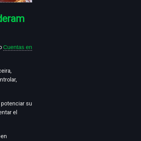
 deram
 o
Cuentas en
eira,
trolar,
 potenciar su
entar el
een