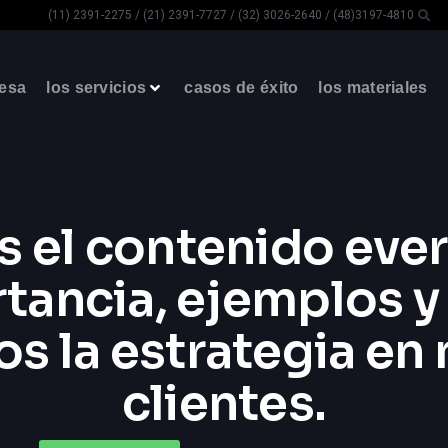
(11) 2391-2275 / (21) 2391-7727 / (32) 3026-2640 / (48)3197-4810
resa
los servicios
casos de éxito
los materiales
s el contenido eve
tancia, ejemplos 
s la estrategia en
clientes.