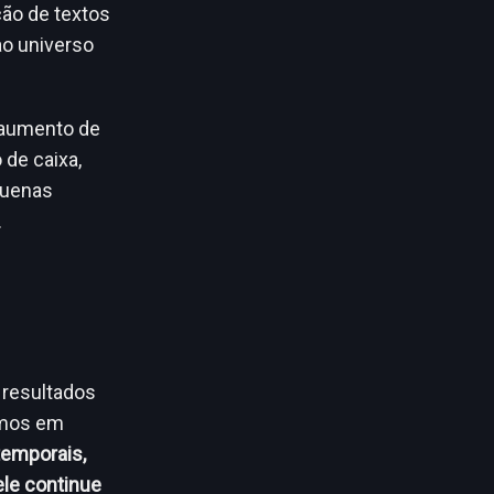
ção de textos
ao universo
 aumento de
 de caixa,
quenas
.
 resultados
imos em
temporais,
ele continue