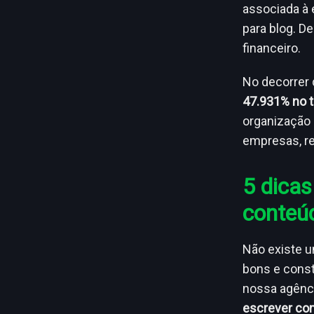
associada à 
para blog. D
financeiro.
No decorrer
47.931% no t
organização 
empresas, re
5 dicas
conteú
Não existe u
bons e cons
nossa agênc
escrever com