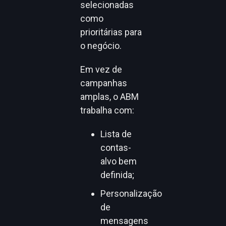
selecionadas
como
prioritárias para
o negócio.
Em vez de
campanhas
amplas, o ABM
trabalha com:
Lista de
contas-
alvo bem
definida;
Personalização
de
mensagens