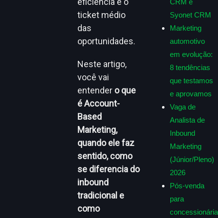
eficiência e o
CRM e
ticket médio
Syonet CRM
das
Marketing
oportunidades.
automotivo
em evolução:
Neste artigo,
8 tendências
você vai
que testamos
entender
o que
e aprovamos
é Account-
Vaga de
Based
Analista de
Marketing,
Inbound
quando ele faz
Marketing
sentido, como
(Júnior/Pleno)
se diferencia do
2026
inbound
Pós-venda
tradicional e
para
como
concessionária