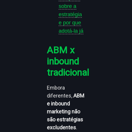
sobre a
estratégia
e por que
adotá-la já
ABM x
inbound
tradicional
Embora
diferentes,
ABM
e inbound
marketing não
são estratégias
excludentes
.