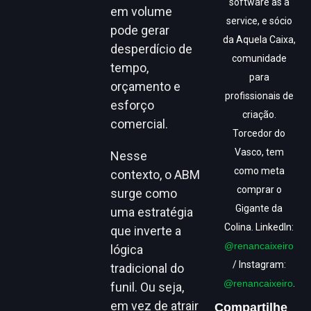
software as a
em volume
service, e sócio
pode gerar
da Aquela Caixa,
desperdício de
comunidade
tempo,
para
orçamento e
profissionais de
esforço
criação.
comercial.
Torcedor do
Vasco, tem
Nesse
como meta
contexto, o ABM
comprar o
surge como
Gigante da
uma estratégia
Colina. LinkedIn:
que inverte a
@renancaixeiro
lógica
/ Instagram:
tradicional do
@renancaixeiro
.
funil. Ou seja,
em vez de atrair
Compartilhe