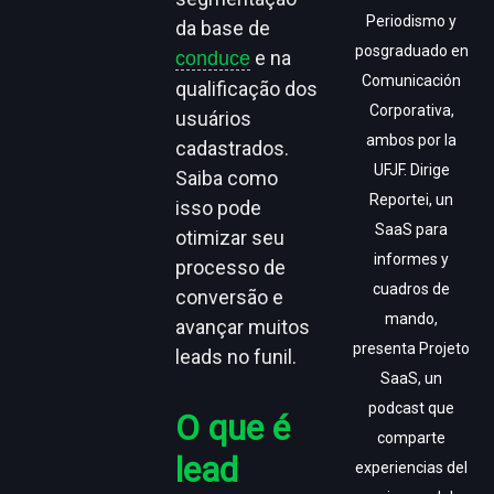
Periodismo y
da base de
posgraduado en
e na
conduce
Comunicación
qualificação dos
Corporativa,
usuários
ambos por la
cadastrados.
UFJF. Dirige
Saiba como
Reportei, un
isso pode
SaaS para
otimizar seu
informes y
processo de
cuadros de
conversão e
mando,
avançar muitos
presenta Projeto
leads no funil.
SaaS, un
podcast que
O que é
comparte
lead
experiencias del