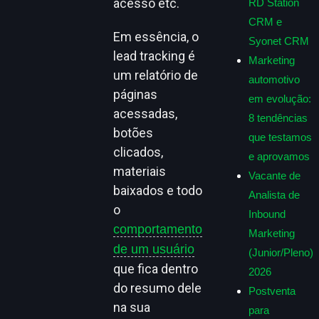
acesso etc.
RD Station
CRM e
Em essência, o
Syonet CRM
lead tracking é
Marketing
um relatório de
automotivo
páginas
em evolução:
acessadas,
8 tendências
botões
que testamos
clicados,
e aprovamos
materiais
Vacante de
baixados e todo
Analista de
o
Inbound
comportamento
Marketing
de um usuário
(Junior/Pleno)
que fica dentro
2026
do resumo dele
Postventa
na sua
para