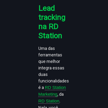
Lead
tracking
na RD
Station
Uma das
ferramentas
que melhor
integra essas
duas
funcionalidades
é a
RD Station
, da
Marketing
.
RD Station
Nela, você