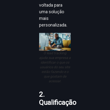
voltada para
uma solução
mais
personalizada.
O lead tracking
ajuda sua empresa a
identificar o que os
usuários do seu site
estão fazendo e o
que gostam de
acessar.
2.
Qualificação