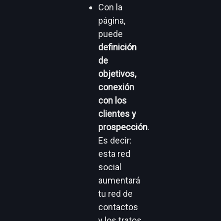
Con la
página,
puede
definición
de
objetivos,
conexión
con los
clientes y
prospección
.
Es decir:
esta red
social
aumentará
tu red de
contactos
y los tratos