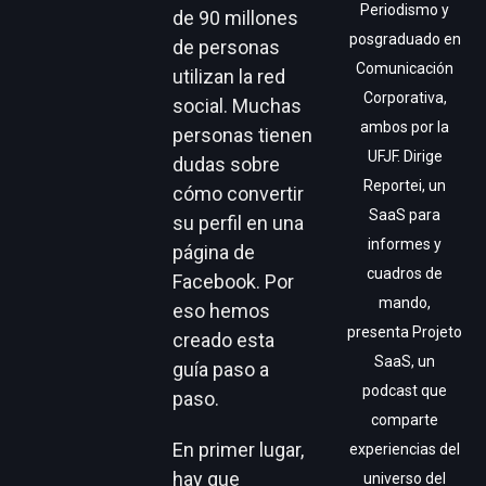
Periodismo y
de 90 millones
posgraduado en
de personas
Comunicación
utilizan la red
Corporativa,
social. Muchas
ambos por la
personas tienen
UFJF. Dirige
dudas sobre
Reportei, un
cómo convertir
SaaS para
su perfil en una
informes y
página de
cuadros de
Facebook. Por
mando,
eso hemos
presenta Projeto
creado esta
SaaS, un
guía paso a
podcast que
paso.
comparte
En primer lugar,
experiencias del
hay que
universo del