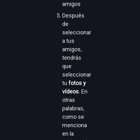
Después
de
seleccionar
a tus
amigos,
tendrás
que
seleccionar
tu
fotos y
vídeos
. En
otras
palabras,
como se
menciona
en la