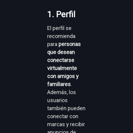
Facebook
Para entender
cuál es la mejor
alternativa para
tu objetivo en
Facebook, te
mostraremos la
diferencia entre
estas dos
posibilidades.
También
existen los
grupos y los
eventos.