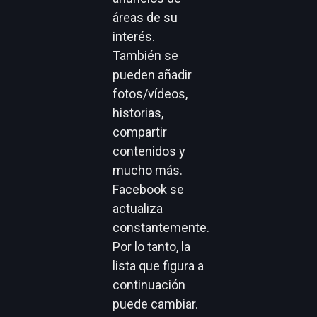
1. Perfil
El perfil se
recomienda
para
personas
que desean
conectarse
virtualmente
con amigos y
familiares
.
Además, los
usuarios
también pueden
conectar con
marcas y recibir
anuncios de
áreas de su