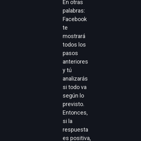
Por último,
es hora de
consulte
todas tus
elecciones
en esta
conversión.
En otras
palabras:
Facebook
te
mostrará
todos los