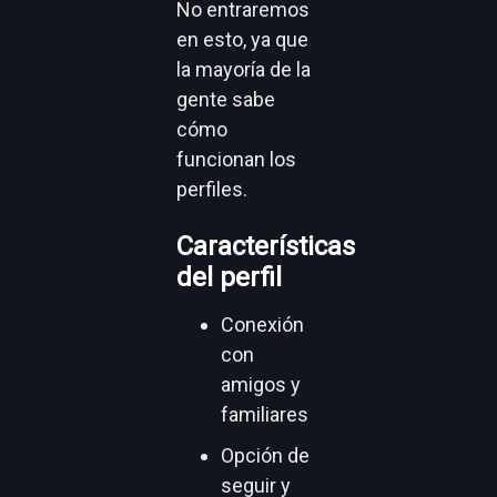
interés.
También se
pueden añadir
fotos/vídeos,
historias,
compartir
contenidos y
mucho más.
Facebook se
actualiza
constantemente.
Por lo tanto, la
lista que figura a
continuación
puede cambiar.
No entraremos
en esto, ya que