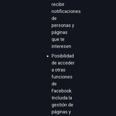
la mayoría de la
gente sabe
cómo
funcionan los
perfiles.
Características
del perfil
Conexión
con
amigos y
familiares
Opción de
seguir y
recibir