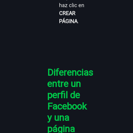
pasos
anteriores
y tú
analizarás
si todo va
según lo
previsto.
Entonces,
si la
respuesta
es positiva,
haz clic en
CREAR
PÁGINA
.