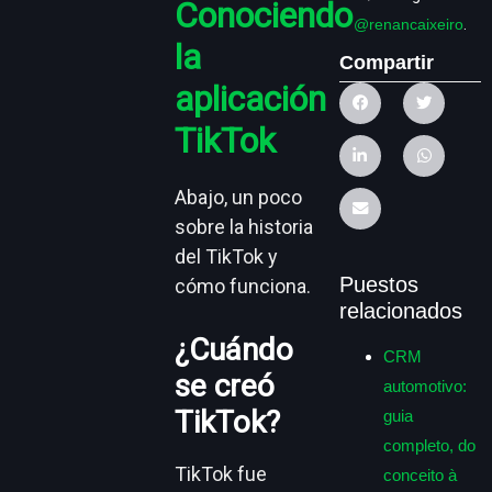
Conociendo
@renancaixeiro
.
la
Compartir
aplicación
TikTok
Abajo, un poco
sobre la historia
del TikTok y
Puestos
cómo funciona.
relacionados
¿Cuándo
CRM
se creó
automotivo:
TikTok?
guia
completo, do
TikTok fue
conceito à