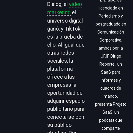
E-Dialog, es
Dialog, el
vídeo
licenciado en
el
marketing
Periodismo y
universo digital
posgraduado en
ganó, y TikTok
Comunicación
es la prueba de
Corporativa,
ello. Al igual que
ambos por la
otras redes
UFJF. Dirige
sociales, la
Reportei, un
plataforma
SaaS para
ofrece a las
informes y
empresas la
cuadros de
oportunidad de
mando,
adquirir espacio
presenta Projeto
publicitario para
SaaS, un
conectarse con
podcast que
su público
comparte
objetivo. Por