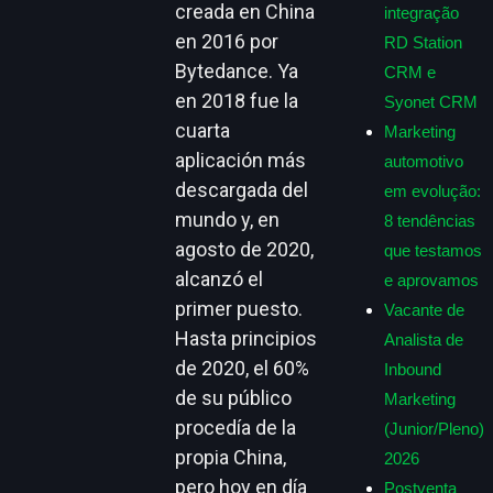
creada en China
integração
en 2016 por
RD Station
Bytedance. Ya
CRM e
en 2018 fue la
Syonet CRM
cuarta
Marketing
aplicación más
automotivo
descargada del
em evolução:
mundo y, en
8 tendências
agosto de 2020,
que testamos
alcanzó el
e aprovamos
primer puesto.
Vacante de
Hasta principios
Analista de
de 2020, el 60%
Inbound
de su público
Marketing
procedía de la
(Junior/Pleno)
propia China,
2026
pero hoy en día
Postventa