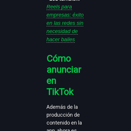
Reels para
empresas: éxito
en las redes sin
necesidad de
hacer bailes
Cómo
anunciar
en
TikTok
Además de la
producción de
contenido en la
app, ahora es