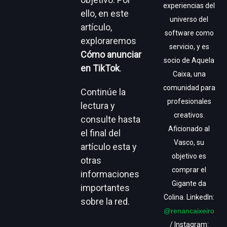
experiencias del
ello, en este
universo del
artículo,
software como
exploraremos
servicio, y es
Cómo anunciar
socio de Aquela
en TikTok
.
Caixa, una
comunidad para
Continúe la
profesionales
lectura y
creativos.
consulte hasta
Aficionado al
el final del
Vasco, su
artículo esta y
objetivo es
otras
comprar el
informaciones
Gigante da
importantes
Colina. LinkedIn:
sobre la red
.
@renancaixeiro
/ Instagram: