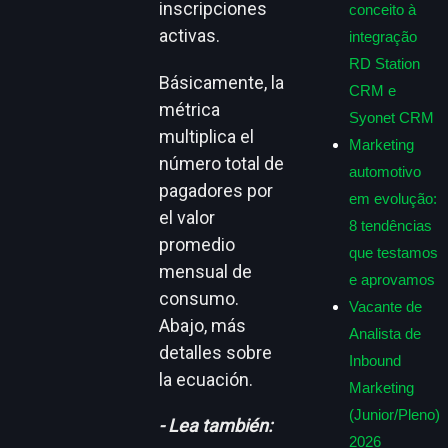
inscripciones
conceito à
activas.
integração
RD Station
Básicamente, la
CRM e
métrica
Syonet CRM
multiplica el
Marketing
número total de
automotivo
pagadores por
em evolução:
el valor
8 tendências
promedio
que testamos
mensual de
e aprovamos
consumo.
Vacante de
Abajo, más
Analista de
detalles sobre
Inbound
la ecuación.
Marketing
(Junior/Pleno)
- Lea también:
2026