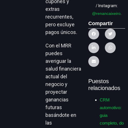
cupones y
/ Instagram:
extras
@renancaixeiro
.
recurrentes,
Compartir
pero excluye
pagos únicos.
Con el MRR
puedes
averiguar la
salud financiera
actual del
Puestos
negocio y
relacionados
proyectar
ganancias
CRM
futuras
automotivo:
basándote en
guia
las
completo, do