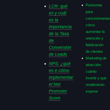
Postventa
LCR: qué
para
es y cuál
concesionarias
es la
cómo
importancia
aumentar la
de la Tasa
retención y
de
fidelización
Conversión
de clientes
de Leads
Marketing de
NPS: ¿qué
atracción:
es e cómo
cuánto
implementar
invertir y qué
el Net
rendimiento
Promoter
esperar
Score