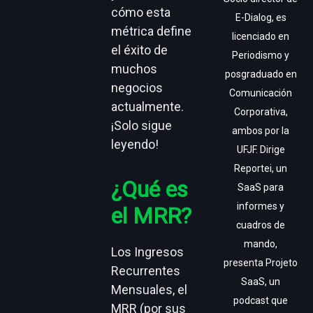
cómo esta
E-Dialog, es
métrica define
licenciado en
el éxito de
Periodismo y
muchos
posgraduado en
negocios
Comunicación
actualmente.
Corporativa,
¡Solo sigue
ambos por la
leyendo!
UFJF. Dirige
Reportei, un
¿Qué es
SaaS para
informes y
el MRR?
cuadros de
mando,
Los Ingresos
presenta Projeto
Recurrentes
SaaS, un
Mensuales, el
podcast que
MRR (por sus