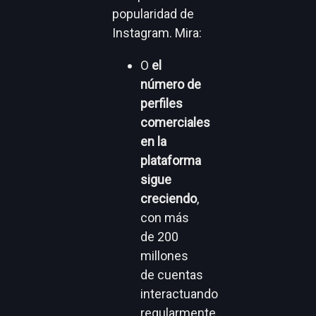
popularidad de
Instagram. Mira:
O
el
número de
perfiles
comerciales
en la
plataforma
sigue
creciendo
,
con más
de 200
millones
de cuentas
interactuando
regularmente