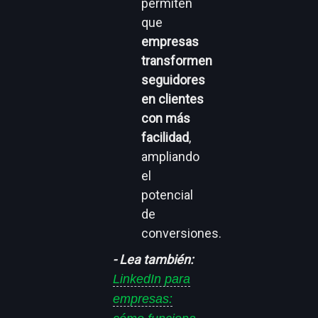
permiten
que
empresas
transformen
seguidores
en clientes
con más
facilidad
,
ampliando
el
potencial
de
conversiones.
- Lea también:
LinkedIn para
empresas: