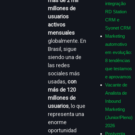
más de 2 mil
integração
millones de
RD Station
usuarios
CRM e
activos
Syonet CRM
mensuales
Marketing
globalmente. En
automotivo
Brasil, sigue
em evolução:
siendo una de
8 tendências
las redes
que testamos
sociales más
e aprovamos
usadas,
con
Vacante de
más de 120
Analista de
millones de
Inbound
usuarios
, lo que
Marketing
representa una
(Junior/Pleno)
enorme
2026
oportunidad
Postventa