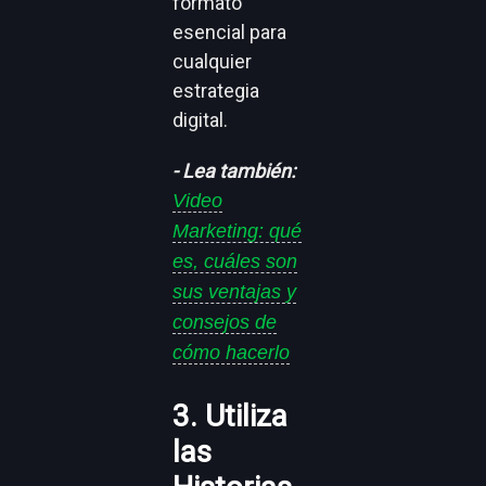
formato
esencial para
cualquier
estrategia
digital.
- Lea también:
Video
Marketing: qué
es, cuáles son
sus ventajas y
consejos de
cómo hacerlo
3. Utiliza
las