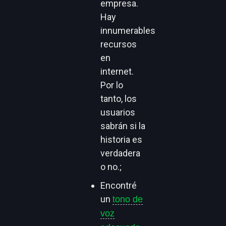
empresa.
Hay
innumerables
recursos
en
internet.
Por lo
tanto, los
usuarios
sabrán si la
historia es
verdadera
o no.;
Encontré
un
tono de
voz