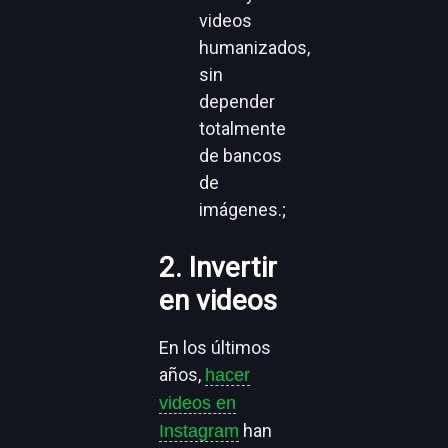
videos
humanizados,
sin
depender
totalmente
de bancos
de
imágenes.;
2. Invertir
en videos
En los últimos
años,
hacer
videos en
han
Instagram