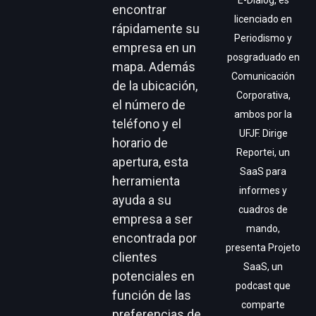
E-Dialog, es
encontrar
licenciado en
rápidamente su
Periodismo y
empresa en un
posgraduado en
mapa. Además
Comunicación
de la ubicación,
Corporativa,
el número de
ambos por la
teléfono y el
UFJF. Dirige
horario de
Reportei, un
apertura, esta
SaaS para
herramienta
informes y
ayuda a su
cuadros de
empresa a ser
mando,
encontrada por
presenta Projeto
clientes
SaaS, un
potenciales en
podcast que
función de las
comparte
preferencias de