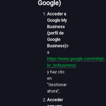
Google)
Acceder a
Google My
Business
(perfil de
Google
Business)
Ir
a
https://www.google.com/intl/pt-
br_br/business/
y haz clic
en
"Gestionar
ahora";
Acceder