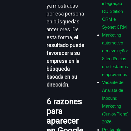
integração
ya mostradas
RD Station
por esa persona
CRM e
en búsquedas
Syonet CRM
anteriores. De
Marketing
esta forma,
el
automotivo
resultado puede
em evolução:
favorecer a su
8 tendências
empresa en la
que testamos
búsqueda
e aprovamos
basada en su
Vacante de
dirección.
Analista de
Inbound
6 razones
Marketing
para
(Junior/Pleno)
aparecer
2026
en Google
Postventa