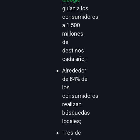
guían a los
consumidores
a 1.500
millones
de
destinos
cada año;
Alrededor
de 84% de
los
consumidores
realizan
búsquedas
locales;
Tres de