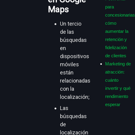
para
Maps
concesionarias
Un tercio
cómo
de las
aumentar la
búsquedas
retención y
en
fidelización
dispositivos
de clientes
móviles
Marketing de
están
atracción:
relacionadas
cuánto
con la
invertir y qué
localización;
rendimiento
esperar
Las
búsquedas
de
localización