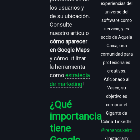
experiencias del
los usuarios y
universo del
de su ubicación
.
software como
Consulte
servicio, y es
nuestro artículo
socio de Aquela
cómo aparecer
Caixa, una
en Google Maps
comunidad para
y cómo utilizar
profesionales
la herramienta
creativos.
como
estrategia
Aficionado al
!
de marketing
Vasco, su
objetivo es
¿Qué
comprar el
importancia
Gigante da
Colina. LinkedIn:
tiene
@renancaixeiro
Google
/ Instagram: