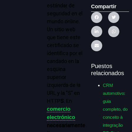
estándar de
Compartir
seguridad en el
mundo online.
Un sitio web
que tiene este
certificado se
identifica por el
candado en la
Puestos
esquina
relacionados
superior
izquierda de la
CRM
URL y la "S" en
automotivo:
HTTP
S
. En
guia
comercio
completo, do
electrónico
conceito à
necesariamente
integração