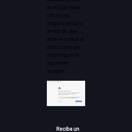
en el que hace
clic no es
seguro, incluso
antes de que
abra el enlace al
sitio, como se
muestra en la
siguiente
imagen.
Reciba un