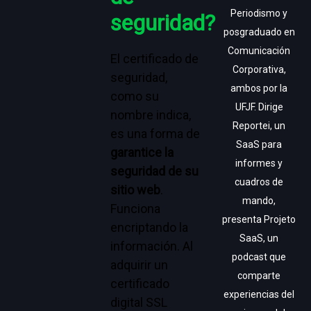
Periodismo y
seguridad?
posgraduado en
Comunicación
El certificado de
Corporativa,
seguridad,
ambos por la
como su
UFJF. Dirige
nombre indica,
Reportei, un
es una forma de
SaaS para
garantice la
informes y
seguridad de su
cuadros de
sitio web
.
mando,
Funciona
presenta Projeto
encriptando la
SaaS, un
información. Al
podcast que
adquirir un
comparte
certificado
experiencias del
digital SSL