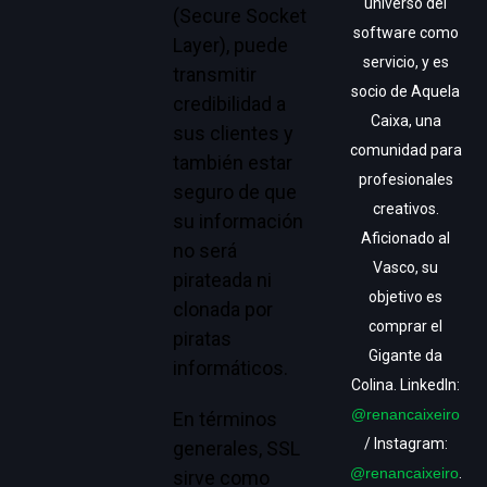
universo del
(Secure Socket
software como
Layer), puede
servicio, y es
transmitir
socio de Aquela
credibilidad a
Caixa, una
sus clientes y
comunidad para
también estar
profesionales
seguro de que
creativos.
su información
Aficionado al
no será
Vasco, su
pirateada ni
objetivo es
clonada por
comprar el
piratas
Gigante da
informáticos.
Colina. LinkedIn:
@renancaixeiro
En términos
/ Instagram:
generales, SSL
@renancaixeiro
.
sirve como