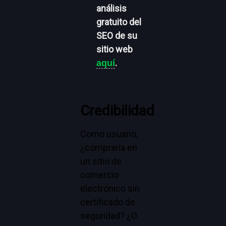
análisis
gratuito del
SEO de su
sitio web
.
aquí
Credibilidad
Como usuario,
¿compraría en
un sitio de
comercio
electrónico sin
certificado de
seguridad? ¿O