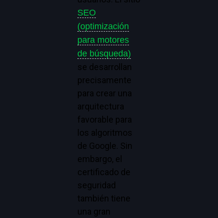
SEO
(optimización
para motores
de búsqueda)
se desarrollan
precisamente
para crear una
arquitectura
favorable para
los algoritmos
de Google. Sin
embargo, el
certificado de
seguridad
también tiene
una gran