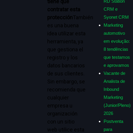
tiene que
RD Station
contratar esta
CRM e
protección
También
Syonet CRM
es una buena
Marketing
idea utilizar esta
automotivo
herramienta, ya
em evolução:
que gestiona el
8 tendências
registro y los
que testamos
datos bancarios
e aprovamos
de sus clientes.
Vacante de
Sin embargo, se
Analista de
recomienda que
Inbound
cualquier
Marketing
empresa u
(Junior/Pleno)
organización
2026
con un sitio
Postventa
web utilice esta
para