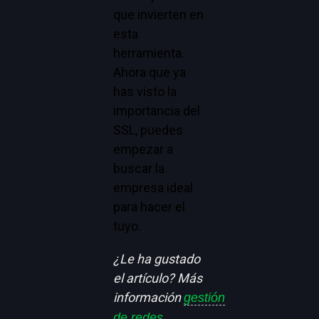
que invierten en
esta
herramienta.
Ahora que ya
has visto la
importancia del
SSL, puedes
empezar a
buscar la
empresa ideal
para hacer el
tuyo.
¿Le ha gustado
el artículo? Más
información
gestión
de redes