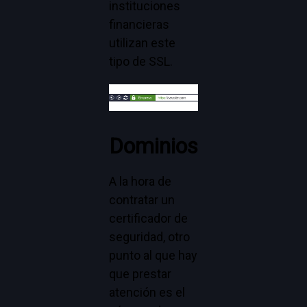
instituciones
financieras
utilizan este
tipo de SSL.
Dominios
A la hora de
contratar un
certificador de
seguridad, otro
punto al que hay
que prestar
atención es el