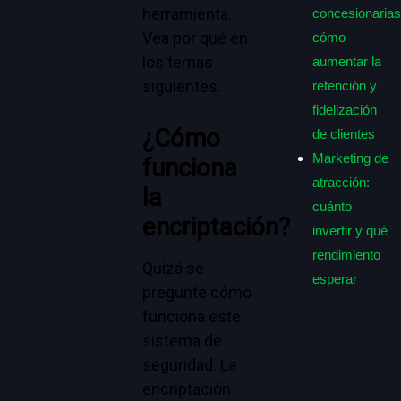
herramienta.
concesionarias
Vea por qué en
cómo
los temas
aumentar la
siguientes.
retención y
fidelización
¿Cómo
de clientes
Marketing de
funciona
atracción:
la
cuánto
encriptación?
invertir y qué
rendimiento
Quizá se
esperar
pregunte cómo
funciona este
sistema de
seguridad. La
encriptación