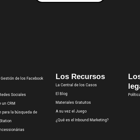
Los Recursos
Lo
a Gestión de los Facebook
leg
La Central de los Casos
El Blog
 Redes Sociales
Polític
Materiales Gratuitos
de un CRM
A su vez el Juego
n para la búsqueda de
¿Qué es el Inbound Marketing?
Station
oncessionárias