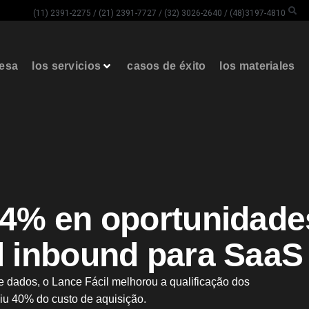
(11) 2391-2275 / (21) 2391-7727 / (32) 3026-2640 / (48)3197-4810
resa
los servicios
casos de éxito
los materiales
84% en oportunidade
l inbound para SaaS
dados, o Lance Fácil melhorou a qualificação dos
u 40% do custo de aquisição.