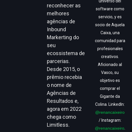
universo del
reconhecer as
software como
melhores
servicio, y es
agências de
socio de Aquela
Inbound
Caixa, una
Markerting do
comunidad para
seu
profesionales
ecossistema de
creativos.
parcerias.
Aficionado al
Desde 2015, o
Vasco, su
prêmio recebia
objetivo es
o nome de
comprar el
Agências de
Gigante da
Resultados e,
Colina. LinkedIn:
agora em 2022
@renancaixeiro
chega como
/ Instagram:
Limitless.
@renancaixeiro
.