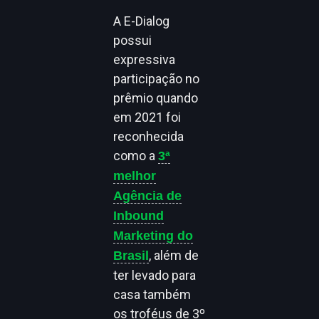
A E-Dialog
possui
expressiva
participação no
prêmio quando
em 2021 foi
reconhecida
como a
3ª
melhor
Agência de
Inbound
Marketing do
, além de
Brasil
ter levado para
casa também
os troféus de 3º