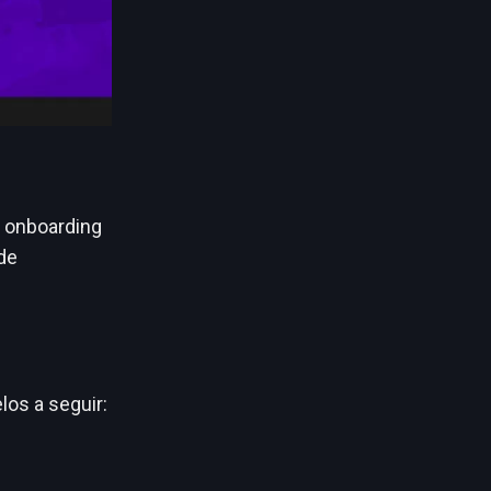
 onboarding
de
os a seguir: