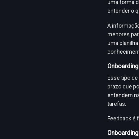
uma forma de
entender o qu
A informaçã
menores par
uma planilh
conheciment
Onboarding
Esse tipo de
prazo que po
entendem nã
tarefas.
Feedback é 
Onboarding