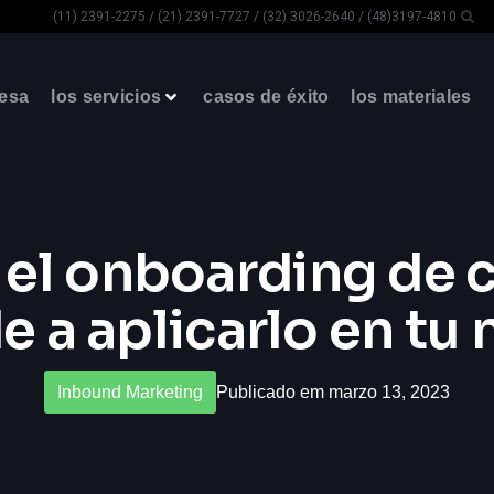
(11) 2391-2275 / (21) 2391-7727 / (32) 3026-2640 / (48)3197-4810
resa
los servicios
casos de éxito
los materiales
 el onboarding de c
 a aplicarlo en tu
Inbound Marketing
Publicado em marzo 13, 2023