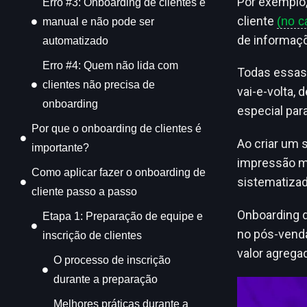
Por exemplo,
Erro #3: Onboarding de clientes é
cliente
(no 
manual e não pode ser
de informaçõ
automatizado
Erro #4: Quem não lida com
Todas essas 
clientes não precisa de
vai-e-volta,
onboarding
especial par
Por que o onboarding de clientes é
Ao criar um 
importante?
impressão m
Como aplicar fazer o onboarding de
sistematizad
cliente passo a passo
Onboarding d
Etapa 1: Preparação de equipe e
no pós-venda
inscrição de clientes
valor agrega
O processo de inscrição
durante a preparação
Melhores práticas durante a