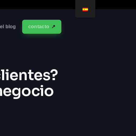
el blog
contacto
lientes?
 negocio