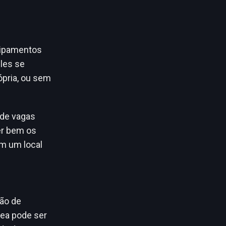
uipamentos
les se
ópria, ou sem
 de vagas
er bem os
m um local
ção de
rea pode ser