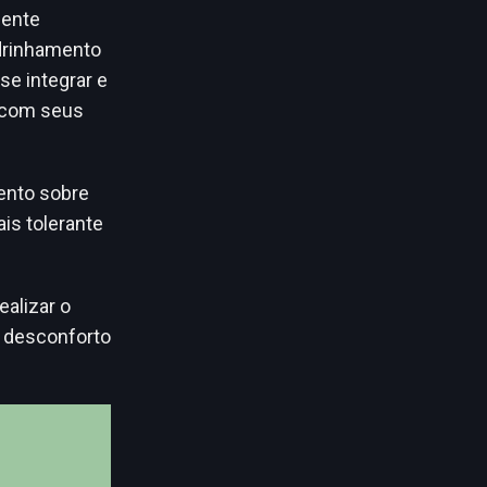
mente
drinhamento
e integrar e
a com seus
ento sobre
is tolerante
ealizar o
r desconforto