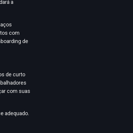
dará a
daços
ntos com
nboarding de
os de curto
abalhadores
çar com suas
ce adequado.