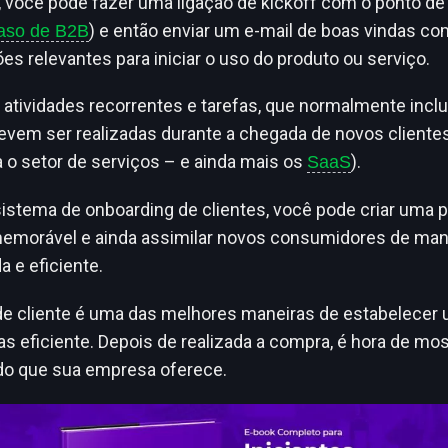
 você pode fazer uma ligação de kickoff com o ponto de
) e então enviar um e-mail de boas vindas co
caso de B2B
es relevantes para iniciar o uso do produto ou serviço.
atividades recorrentes e tarefas, que normalmente inc
 devem ser realizadas durante a chegada de novos cliente
a o setor de serviços –
e ainda mais os
).
SaaS
sistema de onboarding de clientes, você pode criar uma p
emorável e ainda assimilar novos consumidores de man
a e eficiente.
e cliente é uma das melhores maneiras de estabelecer 
s eficiente. Depois de realizada a compra, é hora de mos
do que sua empresa oferece.