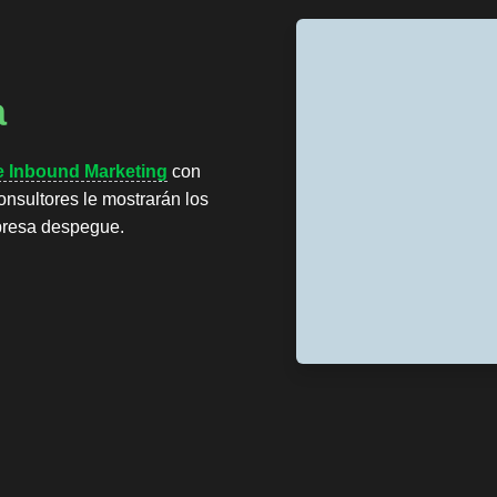
a
e Inbound Marketing
con
onsultores le mostrarán los
presa despegue.