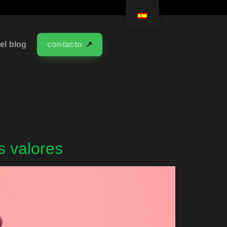
el blog
contacto
s valores