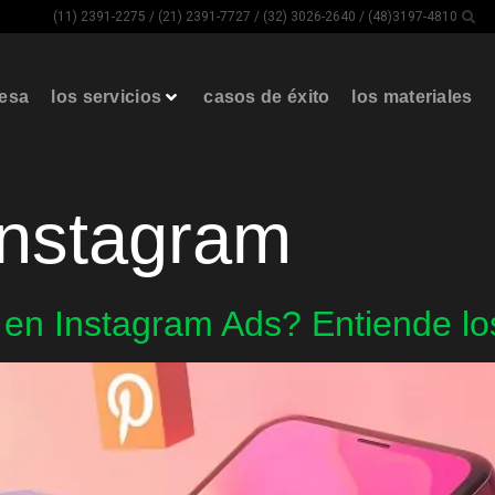
(11) 2391-2275 / (21) 2391-7727 / (32) 3026-2640 / (48)3197-4810
resa
los servicios
casos de éxito
los materiales
Instagram
 en Instagram Ads? Entiende lo