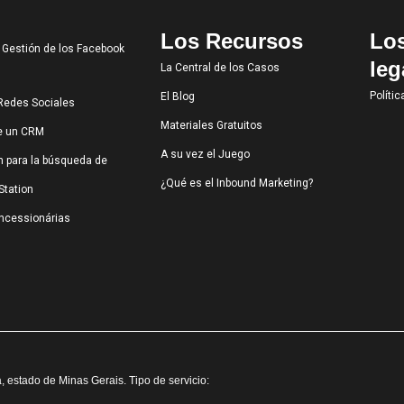
Los Recursos
Lo
a Gestión de los Facebook
leg
La Central de los Casos
Polític
El Blog
 Redes Sociales
Materiales Gratuitos
de un CRM
A su vez el Juego
n para la búsqueda de
¿Qué es el Inbound Marketing?
Station
oncessionárias
a, estado de Minas Gerais. Tipo de servicio: