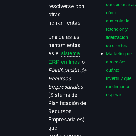
concesionarias
resolverse con
cómo
otras
aumentar la
herramientas.
retención y
Una de estas
fidelización
herramientas
de clientes
es el
sistema
Marketing de
o
ERP en línea
atracción:
Planificación de
cuánto
Recursos
invertir y qué
Empresariales
rendimiento
(Sistema de
esperar
Planificación de
Recursos
Empresariales)
que
explicaremos