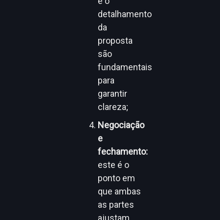
e o
detalhamento
da
proposta
são
fundamentais
para
garantir
clareza;
Negociação
e
fechamento:
este é o
ponto em
que ambas
as partes
ajustam