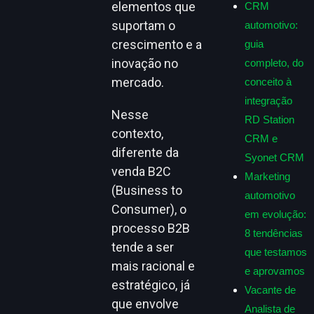
elementos que
CRM
suportam o
automotivo:
crescimento e a
guia
inovação no
completo, do
mercado.
conceito à
integração
Nesse
RD Station
contexto,
CRM e
diferente da
Syonet CRM
venda B2C
Marketing
(Business to
automotivo
Consumer), o
em evolução:
processo B2B
8 tendências
tende a ser
que testamos
mais racional e
e aprovamos
estratégico, já
Vacante de
que envolve
Analista de