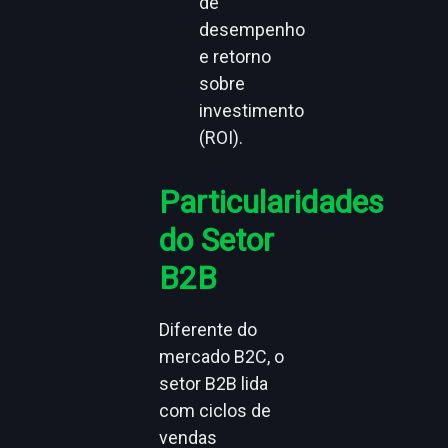
de
desempenho
e retorno
sobre
investimento
(ROI).
Particularidades
do Setor
B2B
Diferente do
mercado B2C, o
setor B2B lida
com ciclos de
vendas