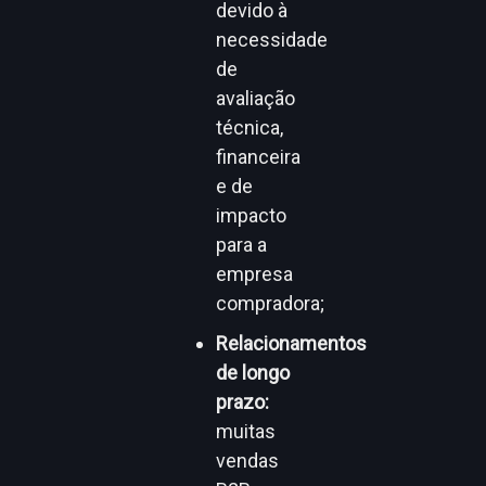
devido à
necessidade
de
avaliação
técnica,
financeira
e de
impacto
para a
empresa
compradora;
Relacionamentos
de longo
prazo:
muitas
vendas