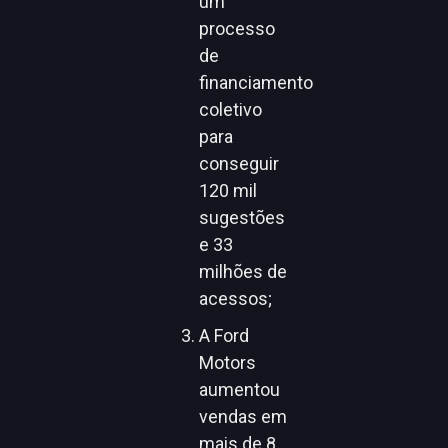
um
processo
de
financiamento
coletivo
para
conseguir
120 mil
sugestões
e 33
milhões de
acessos;
A Ford
Motors
aumentou
vendas em
mais de 8