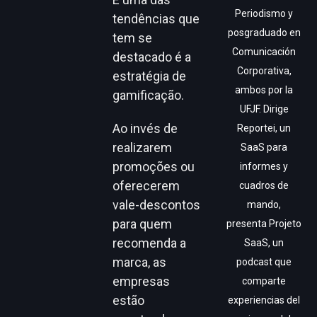
Periodismo y
tendências que
posgraduado en
tem se
Comunicación
destacado é a
Corporativa,
estratégia de
ambos por la
gamificação.
UFJF. Dirige
Ao invés de
Reportei, un
realizarem
SaaS para
promoções ou
informes y
oferecerem
cuadros de
vale-descontos
mando,
para quem
presenta Projeto
recomenda a
SaaS, un
marca, as
podcast que
empresas
comparte
estão
experiencias del