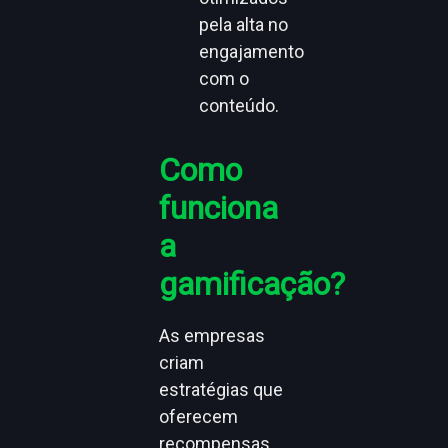
pela alta no
engajamento
com o
conteúdo.
Como
funciona
a
gamificação?
As empresas
criam
estratégias que
oferecem
recompensas