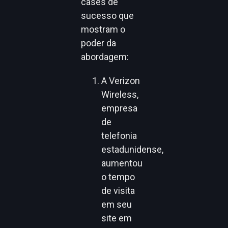
cases de
sucesso que
mostram o
poder da
abordagem:
A Verizon
Wireless,
empresa
de
telefonia
estadunidense,
aumentou
o tempo
de visita
em seu
site em