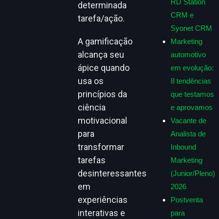
RD Station
determinada
CRM e
tarefa/ação.
Syonet CRM
A gamificação
Marketing
alcança seu
automotivo
ápice quando
em evolução:
usa os
8 tendências
princípios da
que testamos
ciência
e aprovamos
motivacional
Vacante de
para
Analista de
transformar
Inbound
tarefas
Marketing
desinteressantes
(Junior/Pleno)
em
2026
experiências
Postventa
interativas e
para